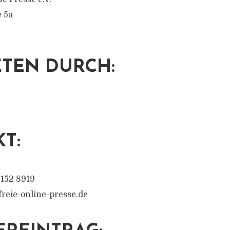
e 5a
TEN DURCH:
T:
3152 8919
reie-online-presse.de