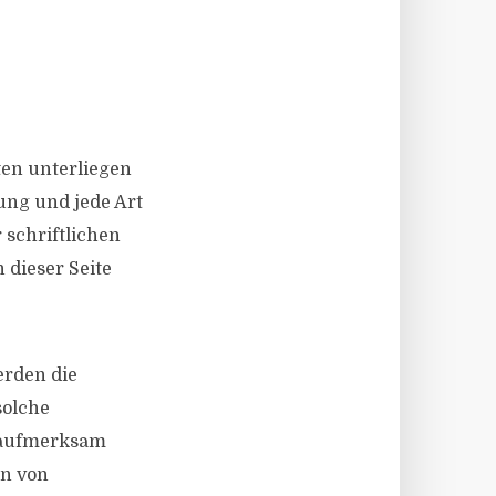
ten unterliegen
ung und jede Art
schriftlichen
 dieser Seite
erden die
solche
g aufmerksam
en von