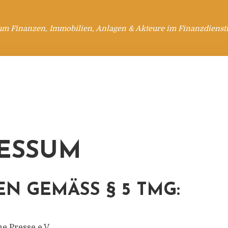
um Finanzen, Immobilien, Anlagen & Akteure im Finanzdienstl
ESSUM
N GEMÄSS § 5 TMG:
e Presse e.V.