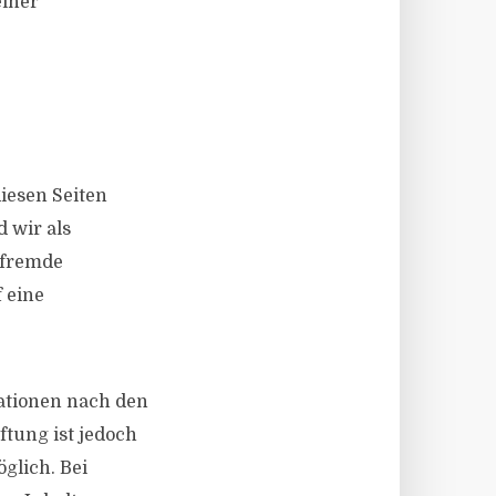
einer
diesen Seiten
 wir als
e fremde
 eine
ationen nach den
ftung ist jedoch
glich. Bei