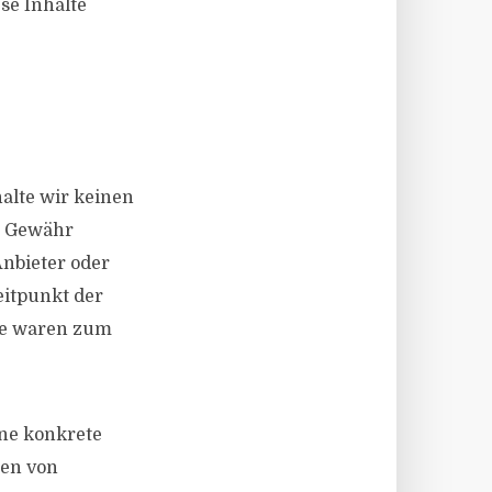
se Inhalte
halte wir keinen
ne Gewähr
Anbieter oder
eitpunkt der
lte waren zum
hne konkrete
den von