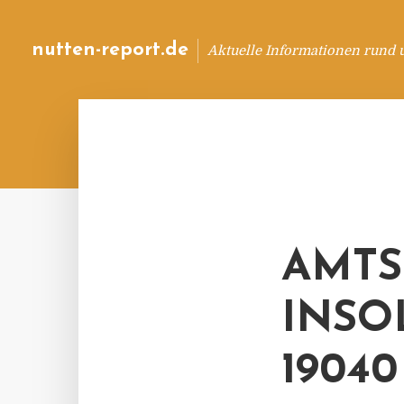
nutten-report.de
Aktuelle Informationen rund 
AMTS
INSO
19040