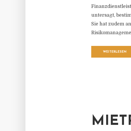
Finanzdienstleis
untersagt, besti
Sie hat zudem an
Risikomanagement
WEITERLESEN
MIET