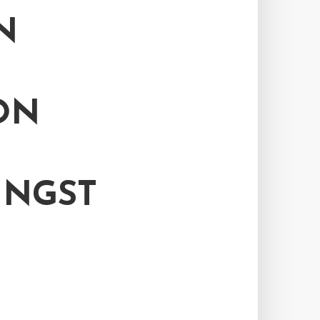
N
ON
UNGST