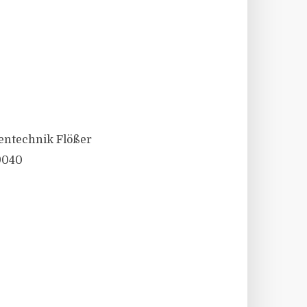
entechnik Flößer
9040