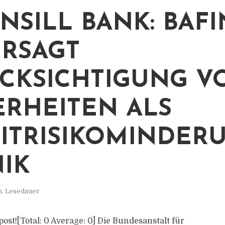
NSILL BANK: BAFI
RSAGT
CKSICHTIGUNG V
ERHEITEN ALS
ITRISIKOMINDER
IK
n. Lesedauer
 post![Total: 0 Average: 0] Die Bundesanstalt für