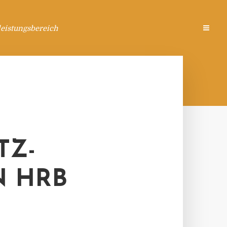
eistungsbereich
TZ-
N HRB