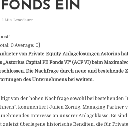
FONDS EIN
1 Min. Lesedauer
post!
otal:
0
Average:
0
]
bieter von Private-Equity-Anlagelösungen Astorius hat
 „Astorius Capital PE Fonds VI“ (ACF VI) beim Maximal
eschlossen. Die Nachfrage durch neue und bestehende 
rwartungen des Unternehmens bei weitem.
ltigt von der hohen Nachfrage sowohl bei bestehenden I
hnern“, kommentiert Julien Zornig, Managing Partner vo
unehmendes Interesse an unserer Anlageklasse. Es sind
 zuletzt überlegene historische Renditen, die für Privat