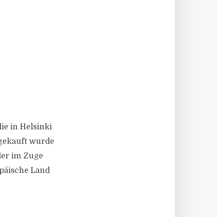
e in Helsinki
ngekauft wurde
der im Zuge
opäische Land