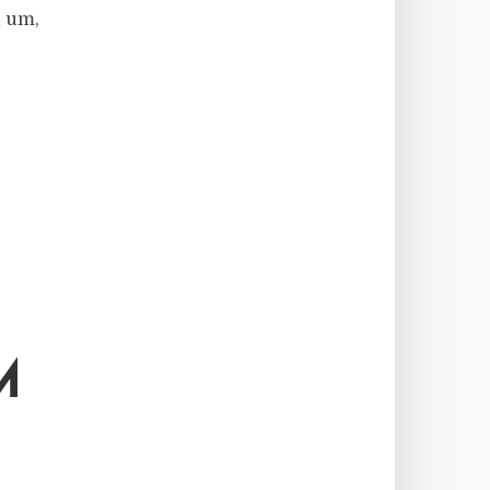
n um,
M