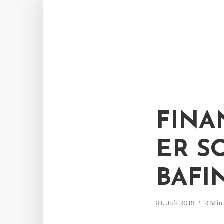
FINA
ER S
BAFI
31. Juli 2019
2 Min