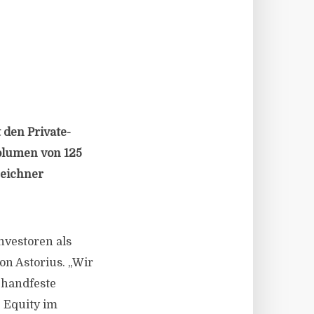
 den Private-
volumen von 125
Zeichner
nvestoren als
n Astorius. „Wir
 handfeste
e Equity im