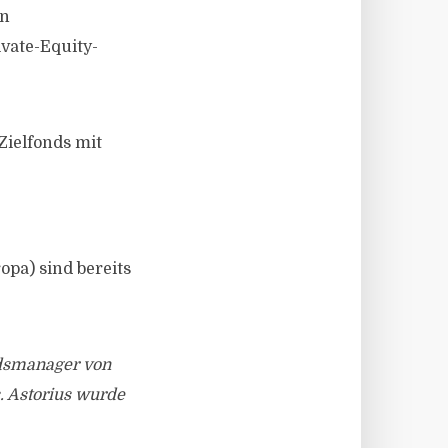
nn
ivate-Equity-
Zielfonds mit
opa) sind bereits
ndsmanager von
. Astorius wurde