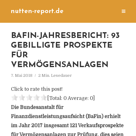
nutten-report.de
BAFIN-JAHRESBERICHT: 93
GEBILLIGTE PROSPEKTE
FÜR
VERMÖGENSANLAGEN
7. Mai 2018
2 Min. Lesedauer
Click to rate this post!
[Total:
0
Average:
0
]
Die Bundesanstalt für
Finanzdienstleistungsaufsicht (BaFin) erhielt
im Jahr 2017 insgesamt 121 Verkaufsprospekte
für Vermögensanlagen zur Prüfung, dies seien