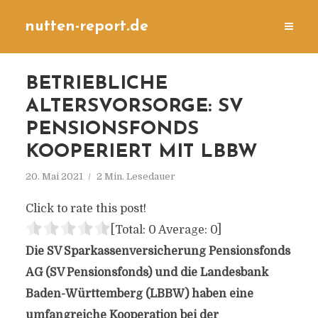
nutten-report.de
BETRIEBLICHE
ALTERSVORSORGE: SV
PENSIONSFONDS
KOOPERIERT MIT LBBW
20. Mai 2021
2 Min. Lesedauer
Click to rate this post!
[Total:
0
Average:
0
]
Die SV Sparkassenversicherung Pensionsfonds
AG (SV Pensionsfonds) und die Landesbank
Baden-Württemberg (LBBW) haben eine
umfangreiche Kooperation bei der