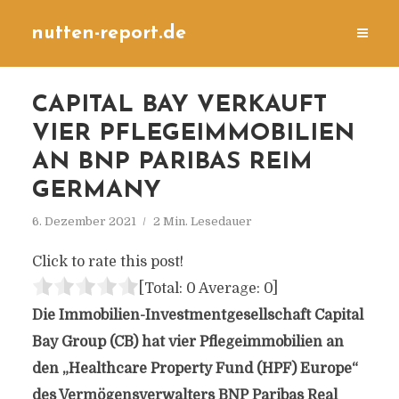
nutten-report.de
CAPITAL BAY VERKAUFT
VIER PFLEGEIMMOBILIEN
AN BNP PARIBAS REIM
GERMANY
6. Dezember 2021
2 Min. Lesedauer
Click to rate this post!
[Total:
0
Average:
0
]
Die Immobilien-Investmentgesellschaft Capital
Bay Group (CB) hat vier Pflegeimmobilien an
den „Healthcare Property Fund (HPF) Europe“
des Vermögensverwalters BNP Paribas Real