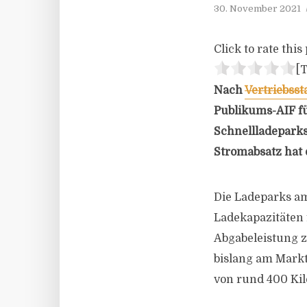
30. November 2021
Click to rate this 
[T
Nach
Vertriebss
Publikums-AIF für
Schnellladeparks
Stromabsatz hat
Die Ladeparks a
Ladekapazitäten f
Abgabeleistung z
bislang am Markt
von rund 400 Ki