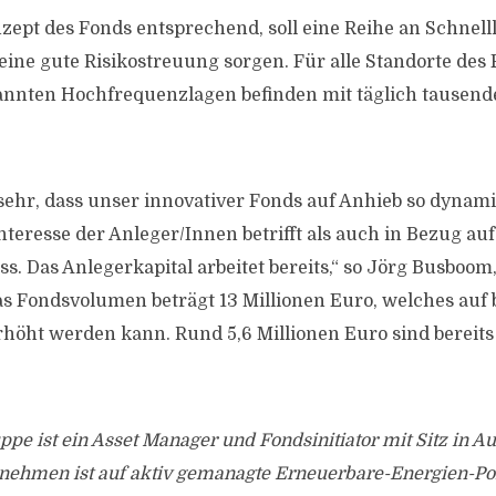
zept des Fonds entsprechend, soll eine Reihe an Schnell
ine gute Risikostreuung sorgen. Für alle Standorte des F
nannten Hochfrequenzlagen befinden mit täglich tausen
sehr, dass unser innovativer Fonds auf Anhieb so dynamis
nteresse der Anleger/Innen betrifft als auch in Bezug au
s. Das Anlegerkapital arbeitet bereits,“ so Jörg Busboom
s Fondsvolumen beträgt 13 Millionen Euro, welches auf 
rhöht werden kann. Rund 5,6 Millionen Euro sind bereits 
pe ist ein Asset Manager und Fondsinitiator mit Sitz in Au
nehmen ist auf aktiv gemanagte Erneuerbare-Energien-Por