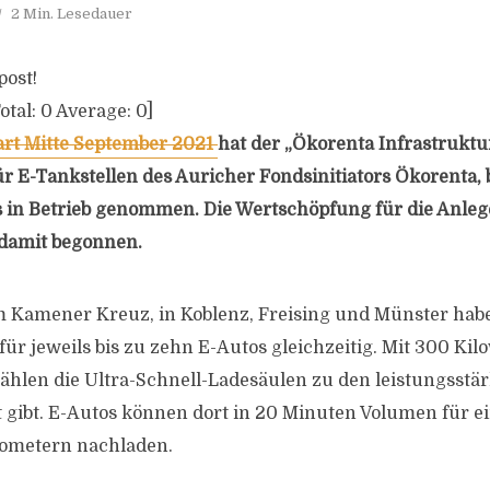
2 Min. Lesedauer
post!
otal:
0
Average:
0
]
tart Mitte September 2021
hat der „Ökorenta Infrastruktur
 E-Tankstellen des Auricher Fondsinitiators Ökorenta, be
 in Betrieb genommen. Die Wertschöpfung für die Anle
 damit begonnen.
m Kamener Kreuz, in Koblenz, Freising und Münster hab
ür jeweils bis zu zehn E-Autos gleichzeitig. Mit 300 Kil
ählen die Ultra-Schnell-Ladesäulen zu den leistungsstärk
 gibt. E-Autos können dort in 20 Minuten Volumen für e
lometern nachladen.