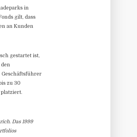
ladeparks in
onds gilt, dass
den an Kunden
ch gestartet ist,
f den
, Geschäftsführer
bis zu 30
platziert.
rich. Das 1999
tfolios