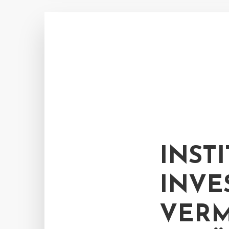
INST
INVE
VER