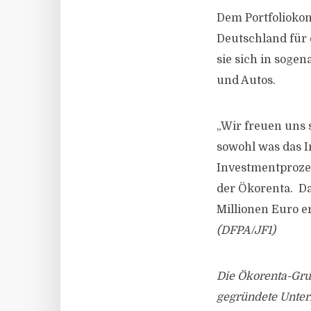
Dem Portfoliokon
Deutschland für e
sie sich in soge
und Autos.
„Wir freuen uns 
sowohl was das I
Investmentprozes
der Ökorenta. Da
Millionen Euro e
(DFPA/JF1)
Die Ökorenta-Grup
gegründete Unter