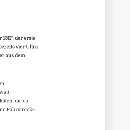
 13E“, der erste
reits vier Ultra-
ger aus dem
en
owatt
sten, die es
ine Fahrstrecke