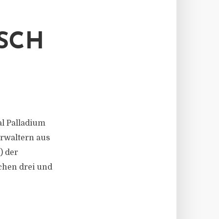
ISCH
bal Palladium
erwaltern aus
) der
schen drei und