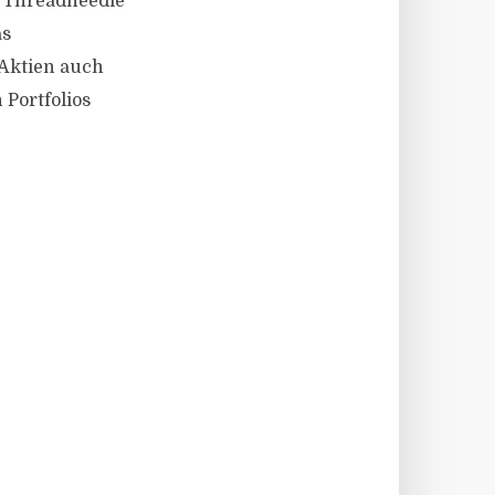
a Threadneedle
as
 Aktien auch
Portfolios