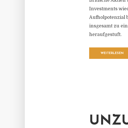
Britische Aktien
Investments wied
Aufholpotenzial 
insgesamt zu ein
heraufgestuft.
WEITERLESEN
UNZU