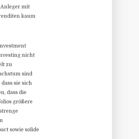
 Anleger mit
orenditen kaum
 Investment
nvesting nicht
lt zu
Wachstum sind
 dass sie sich
n, dass die
olios größere
 strenge
um
pact sowie solide