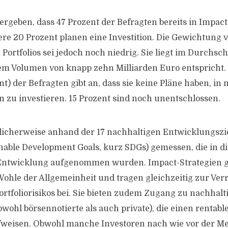
ergeben, dass 47 Prozent der Befragten bereits in Impact
tere 20 Prozent planen eine Investition. Die Gewichtung 
 Portfolios sei jedoch noch niedrig. Sie liegt im Durchsch
em Volumen von knapp zehn Milliarden Euro entspricht.
nt) der Befragten gibt an, dass sie keine Pläne haben, in
n zu investieren. 15 Prozent sind noch unentschlossen.
icherweise anhand der 17 nachhaltigen Entwicklungszie
nable Development Goals, kurz SDGs) gemessen, die in 
 Entwicklung aufgenommen wurden. Impact-Strategien ge
Wohle der Allgemeinheit und tragen gleichzeitig zur Ve
Portfoliorisikos bei. Sie bieten zudem Zugang zu nachha
ohl börsennotierte als auch private), die einen rentabl
fweisen. Obwohl manche Investoren nach wie vor der Me