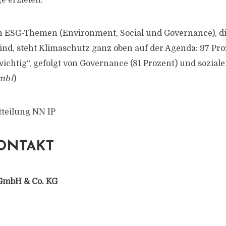
e erzielen.“
n ESG-Themen (Environment, Social und Governance), di
ind, steht Klimaschutz ganz oben auf der Agenda: 97 Pr
wichtig“, gefolgt von Governance (81 Prozent) und sozial
mb1
)
tteilung NN IP
ONTAKT
GmbH & Co. KG