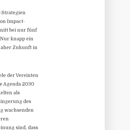
-Strategien
von Impact-
nitt bei nur fünf
 Nur knapp ein
 naher Zukunft in
le der Vereinten
die Agenda 2030
lten als
rringerung des
ltig wachsenden
eren
inung sind, dass