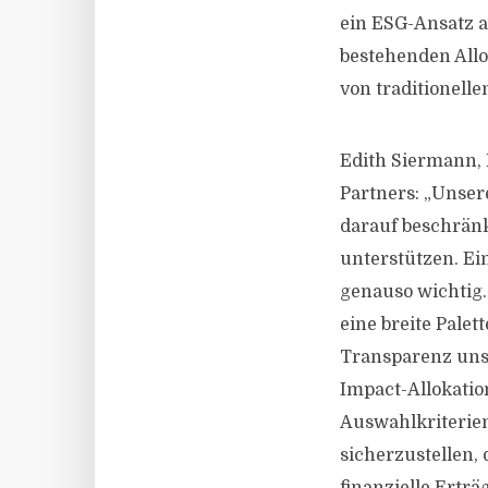
ein ESG-Ansatz a
bestehenden Allo
von traditionell
Edith Siermann, 
Partners: „Unsere
darauf beschränkt
unterstützen. Ei
genauso wichtig. 
eine breite Pale
Transparenz unse
Impact-Allokatio
Auswahlkriterien
sicherzustellen, 