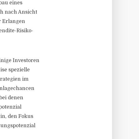
bau eines
ch nach Ansicht
er Erlangen
endite-Risiko-
inige Investoren
se spezielle
rategien im
 Anlagechancen
bei denen
otenzial
ein, den Fokus
tungspotenzial