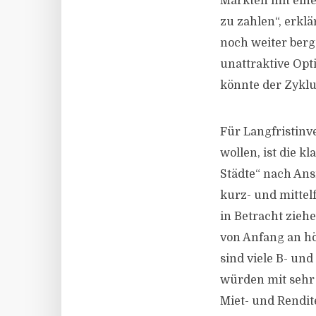
Märkten mit eine
zu zahlen“, erklä
noch weiter berg
unattraktive Opt
könnte der Zyklu
Für Langfristinv
wollen, ist die k
Städte“ nach Ansi
kurz- und mittel
in Betracht ziehe
von Anfang an hö
sind viele B- und 
würden mit sehr
Miet- und Rendite