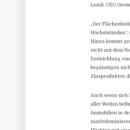
Lemli, CEO Germa
„Der Flächenbeda
Höchstständen“, 
Hinzu kommt geri
nicht mit dem N
Entwicklung von e
begünstigen nic
Zinsprodukten di
Auch wenn sich I
aller Welten befi
Immobilien in den
marktdominierend