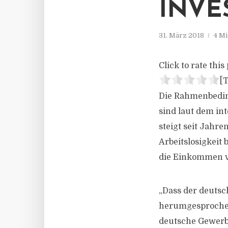
INVE
31. März 2018
4 Mi
Click to rate this 
[T
Die Rahmenbedin
sind laut dem in
steigt seit Jahre
Arbeitslosigkeit
die Einkommen vi
„Dass der deutsch
herumgesprochen 
deutsche Gewerbe