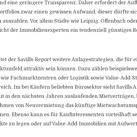
und eine geringere Transparenz. Daher erfordert der Auf
Portfolios zwar einen gewissen Aufwand, dieser dürfte si
ch auszahlen. Vor allem Städte wie Leipzig, Offenbach od
cht der Immobilienexperten ein tendenziell günstiges R
t der Savills-Report weitere Anlagestrategien, die für e
ktumfeld attraktiv sein können. Dazu zählen beispielswei
wie Fachmarktzentren oder Logistik sowie Value-Add-St
eich. Im bei Käufern beliebten Bürosektor sieht Savills
it in den nächsten Jahren auslaufenden Mietverträgen, 
ahmen von Neuvermietung das künftige Mietwachstumsp
en. Ebenso kann es für Kaufinteressenten vorteilhaft s
ekte zu legen oder auf Value-Add-Immobilien mit Aufwer