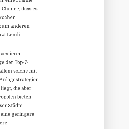
ür eine Prämie
e Chance, dass es
prochen
, zum anderen
nzt Lemli.
nvestieren
ge der Top-7-
allem solche mit
 Anlagestrategien
iegt, die aber
opolen bieten,
eser Städte
eine geringere
gere