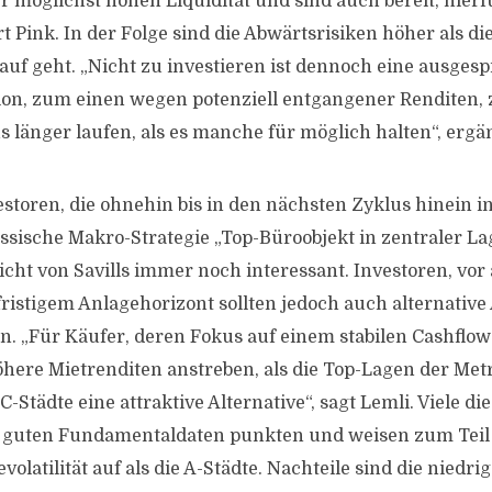
r möglichst hohen Liquidität und sind auch bereit, hierf
rt Pink. In der Folge sind die Abwärtsrisiken höher als di
auf geht. „Nicht zu investieren ist dennoch eine ausges
ion, zum einen wegen potenziell entgangener Renditen
s länger laufen, als es manche für möglich halten“, ergä
estoren, die ohnehin bis in den nächsten Zyklus hinein i
lassische Makro-Strategie „Top-Büroobjekt in zentraler La
cht von Savills immer noch interessant. Investoren, vor 
fristigem Anlagehorizont sollten jedoch auch alternative
n. „Für Käufer, deren Fokus auf einem stabilen Cashflow l
here Mietrenditen anstreben, als die Top-Lagen der Metr
C-Städte eine attraktive Alternative“, sagt Lemli. Viele di
 guten Fundamentaldaten punkten und weisen zum Teil 
volatilität auf als die A-Städte. Nachteile sind die niedri