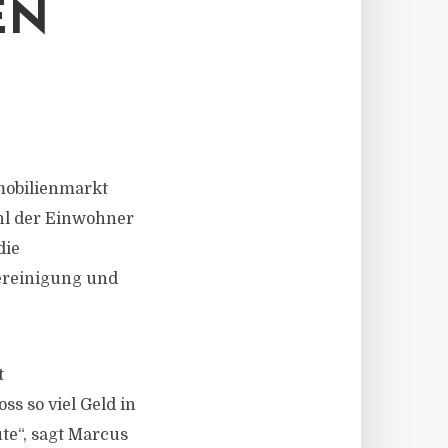
EN
mobilienmarkt
ahl der Einwohner
die
vereinigung und
t
s so viel Geld in
te“, sagt Marcus