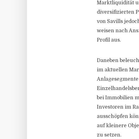
Marktliquidität 
diversifizierten 
von Savills jedo
weisen nach Ansi
Profil aus.
Daneben beleuchte
im aktuellen Mar
Anlagesegmente 
Einzelhandelsber
bei Immobilien m
Investoren im R
ausschöpfen könn
auf kleinere Obj
zu setzen.