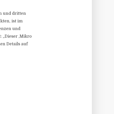
en und dritten
kten, ist im
renzen und
: „Dieser ‚Mikro
en Details auf