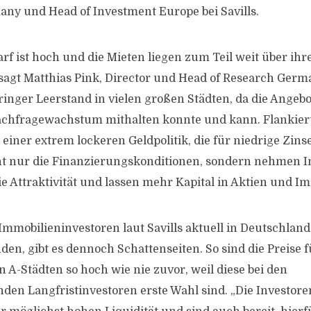
ny und Head of Investment Europe bei Savills.
rf ist hoch und die Mieten liegen zum Teil weit über ihr
sagt Matthias Pink, Director und Head of Research German
nger Leerstand in vielen großen Städten, da die Angeb
achfragewachstum mithalten konnte und kann. Flankiert
iner extrem lockeren Geldpolitik, die für niedrige Zinse
ht nur die Finanzierungskonditionen, sondern nehmen I
e Attraktivität und lassen mehr Kapital in Aktien und Im
mmobilieninvestoren laut Savills aktuell in Deutschland
nden, gibt es dennoch Schattenseiten. So sind die Preise f
 A-Städten so hoch wie nie zuvor, weil diese bei den
en Langfristinvestoren erste Wahl sind. „Die Investor