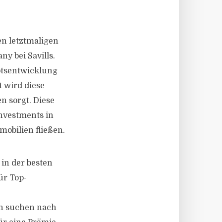
en letztmaligen
y bei Savills.
otsentwicklung
 wird diese
n sorgt. Diese
nvestments in
mobilien fließen.
 in der besten
ür Top-
en suchen nach