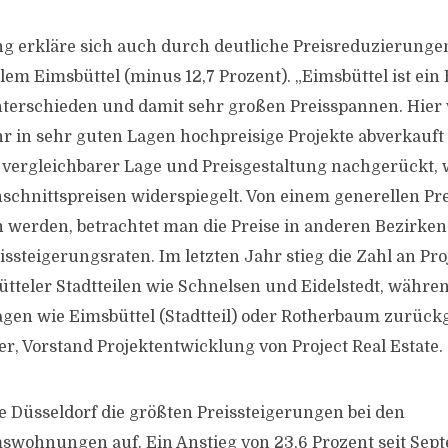
g erkläre sich auch durch deutliche Preisreduzierunge
lem Eimsbüttel (minus 12,7 Prozent). „Eimsbüttel ist ein
terschieden und damit sehr großen Preisspannen. Hier
 in sehr guten Lagen hochpreisige Projekte abverkauft 
n vergleichbarer Lage und Preisgestaltung nachgerückt, 
chnittspreisen widerspiegelt. Von einem generellen Pre
 werden, betrachtet man die Preise in anderen Bezirken 
issteigerungsraten. Im letzten Jahr stieg die Zahl an Pr
tteler Stadtteilen wie Schnelsen und Eidelstedt, währen
agen wie Eimsbüttel (Stadtteil) oder Rotherbaum zurückgi
er, Vorstand Projektentwicklung von Project Real Estate.
e Düsseldorf die größten Preissteigerungen bei den
wohnungen auf. Ein Anstieg von 23,6 Prozent seit Sep