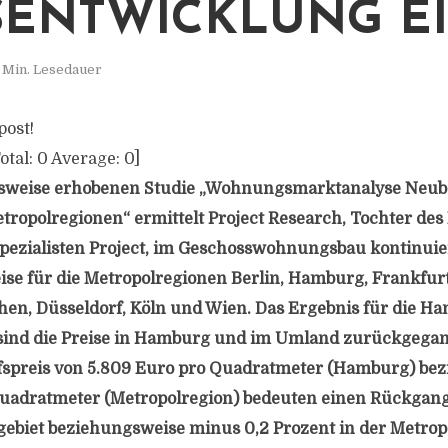
SENTWICKLUNG E
 Min. Lesedauer
post!
otal:
0
Average:
0
]
alsweise erhobenen Studie „Wohnungsmarktanalyse Ne
ropolregionen“ ermittelt Project Research, Tochter des 
ezialisten Project, im Geschosswohnungsbau kontinuier
se für die Metropolregionen Berlin, Hamburg, Frankfur
n, Düsseldorf, Köln und Wien. Das Ergebnis für die Han
sind die Preise in Hamburg und im Umland zurückgegan
ufspreis von 5.809 Euro pro Quadratmeter (Hamburg) be
Quadratmeter (Metropolregion) bedeuten einen Rückgang
gebiet beziehungsweise minus 0,2 Prozent in der Metrop