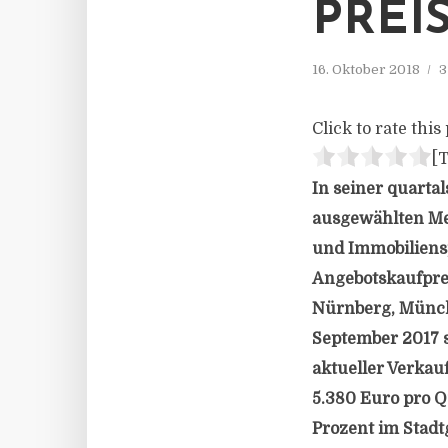
PREI
16. Oktober 2018
3
Click to rate this 
[T
In seiner quart
ausgewählten Met
und Immobiliensp
Angebotskaufprei
Nürnberg, Münche
September 2017 
aktueller Verka
5.380 Euro pro 
Prozent im Stadt