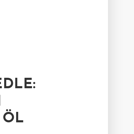
DLE:
N
 ÖL