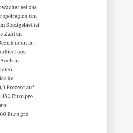
hwächer sei das
tropolregion um
m Stadtgebiet ist
e Zahl an
ezirk neun ist
ultiert aus
 Auch in
naten
ise im
,3 Prozent auf
5.480 Euro pro
pro
060 Euro pro