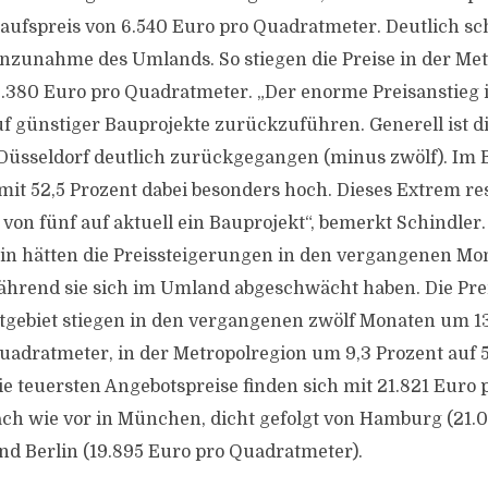
kaufspreis von 6.540 Euro pro Quadratmeter. Deutlich sc
nzunahme des Umlands. So stiegen die Preise in der Me
 5.380 Euro pro Quadratmeter. „Der enorme Preisanstieg i
f günstiger Bauprojekte zurückzuführen. Generell ist di
Düsseldorf deutlich zurückgegangen (minus zwölf). Im B
mit 52,5 Prozent dabei besonders hoch. Dieses Extrem res
on fünf auf aktuell ein Bauprojekt“, bemerkt Schindler.
in hätten die Preissteigerungen in den vergangenen Mo
rend sie sich im Umland abgeschwächt haben. Die Pre
tgebiet stiegen in den vergangenen zwölf Monaten um 13
uadratmeter, in der Metropolregion um 9,3 Prozent auf 
e teuersten Angebotspreise finden sich mit 21.821 Euro 
h wie vor in München, dicht gefolgt von Hamburg (21.
d Berlin (19.895 Euro pro Quadratmeter).