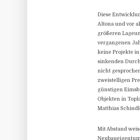
Diese Entwicklun
Altona und vor al
größeren Lageun
vergangenen Jahr
keine Projekte i
sinkenden Durchs
nicht gesprochen
zweistelligen Pre
günstigen Eimsbü
Objekten in Topl
Matthias Schindl
Mit Abstand weis
Neubaueigentums