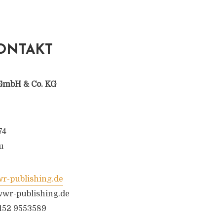
ONTAKT
GmbH & Co. KG
74
u
-publishing.de
wr-publishing.de
6152 9553589