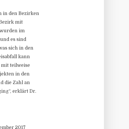
n in den Bezirken
 Bezirk mit
 wurden im
und es sind
was sich in den
isabfall kann
mit teilweise
ojekten in den
d die Zahl an
ng“, erklärt Dr.
tember 2017