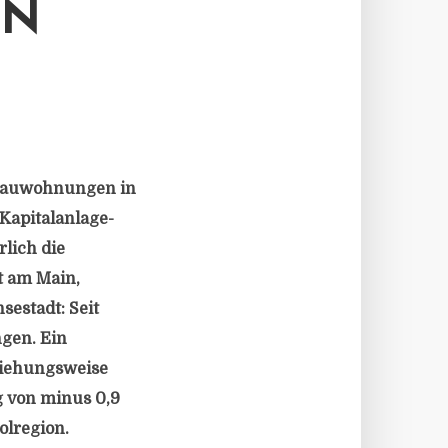
IN
ubauwohnungen in
Kapitalanlage-
lich die
t am Main,
sestadt: Seit
gen. Ein
ziehungsweise
 von minus 0,9
olregion.