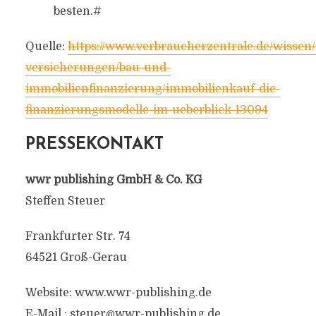
besten.#
Quelle:
https://www.verbraucherzentrale.de/wissen/
versicherungen/bau-und-
immobilienfinanzierung/immobilienkauf-die-
finanzierungsmodelle-im-ueberblick-13094
PRESSEKONTAKT
wwr publishing GmbH & Co. KG
Steffen Steuer
Frankfurter Str. 74
64521 Groß-Gerau
Website: www.wwr-publishing.de
E-Mail :
steuer@wwr-publishing.de