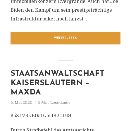
Immobilienkonzern Evergrande. Auch hat Joe
Biden den Kampf um sein prestigeträchtige
Infrastrukturpaket noch längst...
WEITERLESEN
STAATSANWALTSCHAFT
KAISERSLAUTERN –
MAXDA
6. Mai 2020
5 Min. Lesedauer
6581 VRs 6050 Js 19201/19
Durch Strafbefehl des Amtsgerichts