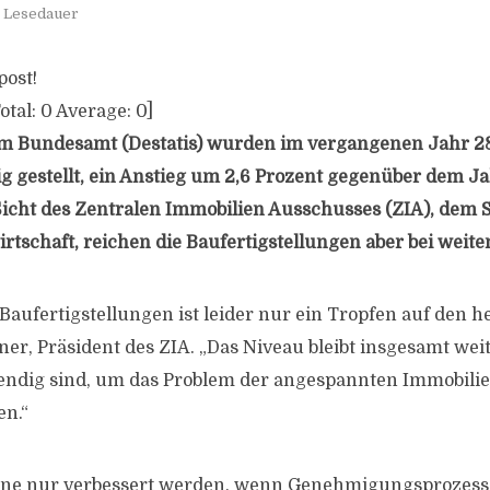
. Lesedauer
post!
otal:
0
Average:
0
]
hem Bundesamt (Destatis) wurden im vergangenen Jahr 2
 gestellt, ein Anstieg um 2,6 Prozent gegenüber dem J
 Sicht des Zentralen Immobilien Ausschusses (ZIA), dem
rtschaft, reichen die Baufertigstellungen aber bei weite
Baufertigstellungen ist leider nur ein Tropfen auf den he
ner, Präsident des ZIA. „Das Niveau bleibt insgesamt wei
wendig sind, um das Problem der angespannten Immobili
en.“
önne nur verbessert werden, wenn Genehmigungsprozess