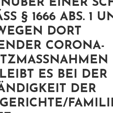
NÜBER EINER SC
S § 1666 ABS. 1 UND
EGEN DORT G
NDER CORONA-S
ZMASSNAHMEN VE
BT ES BEI DER ZU
DIGKEIT DER AM
RICHTE/FAMILIE