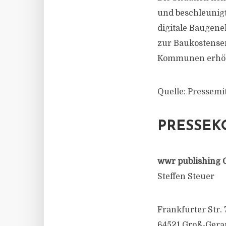
und beschleunig
digitale Baugen
zur Baukostense
Kommunen erhöh
Quelle: Pressemi
PRESSEK
wwr publishing 
Steffen Steuer
Frankfurter Str. 
64521 Groß-Gera