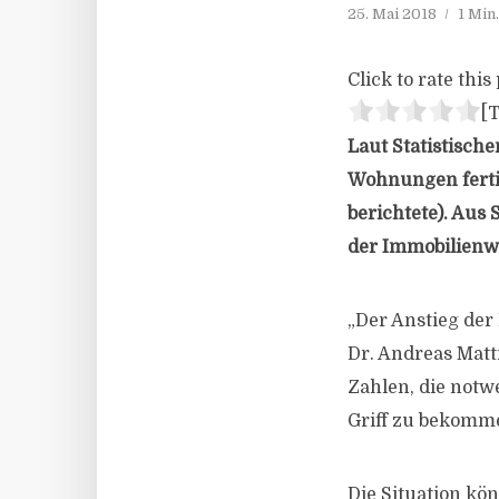
25. Mai 2018
1 Min
Click to rate this 
[T
Laut Statistisc
Wohnungen fertig
berichtete). Aus
der Immobilienwi
„Der Anstieg der 
Dr. Andreas Matt
Zahlen, die not
Griff zu bekomm
Die Situation k