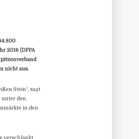
84.800
ahr 2016 (DFPA
 Spitzenverband
m nicht aus.
ißen Stein“, sagt
t unter den
enmärkte in den
e verschlankt