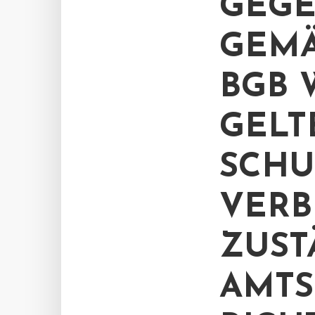
GEGE
GEMÄS
GB W
ELTE
CHUT
RBLEI
STÄN
TSGE