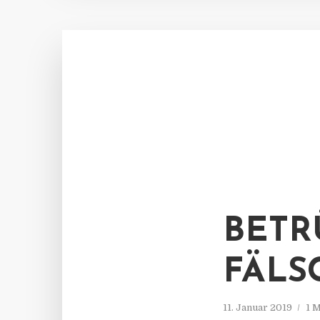
BETR
FÄLS
11. Januar 2019
1 