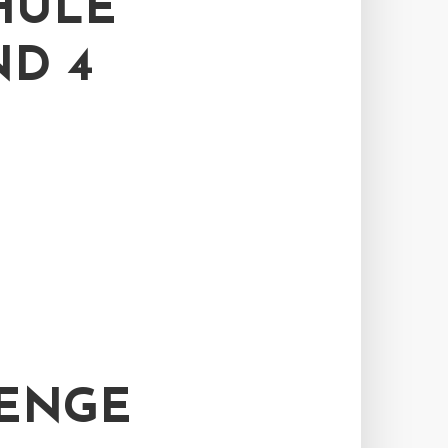
HULE
 4 B
NGERI