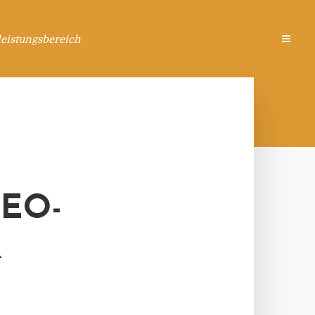
eistungsbereich
DEO-
R