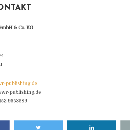
ONTAKT
GmbH & Co. KG
74
u
-publishing.de
wr-publishing.de
6152 9553589