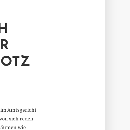
H
ER
ROTZ
eim Amtsgericht
von sich reden
sräumen wie