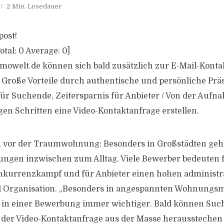
2 Min. Lesedauer
post!
otal:
0
Average:
0
]
owelt.de können sich bald zusätzlich zur E-Mail-Konta
 Große Vorteile durch authentische und persönliche Prä
ür Suchende, Zeitersparnis für Anbieter / Von der Aufn
gen Schritten eine Video-Kontaktanfrage erstellen.
 vor der Traumwohnung: Besonders in Großstädten ge
ungen inzwischen zum Alltag. Viele Bewerber bedeuten
nkurrenzkampf und für Anbieter einen hohen administ
d Organisation. „Besonders in angespannten Wohnungsm
e in einer Bewerbung immer wichtiger. Bald können Suc
 der Video-Kontaktanfrage aus der Masse heraussteche