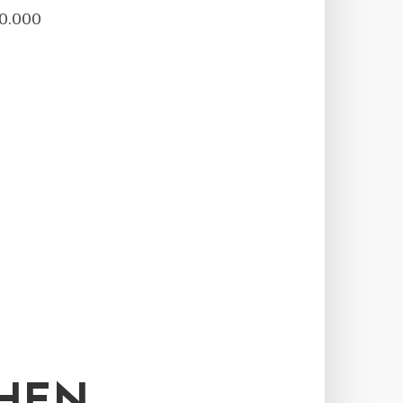
50.000
M