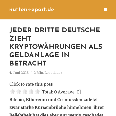
nutten-report.de
JEDER DRITTE DEUTSCHE
ZIEHT
KRYPTOWÄHRUNGEN ALS
GELDANLAGE IN
BETRACHT
4. Juni 2018
2 Min. Lesedauer
Click to rate this post!
[Total:
0
Average:
0
]
Bitcoin, Ethereum und Co. mussten zuletzt
zwar starke Kurseinbrüche hinnehmen, ihrer
Beliebtheit hat dies aber nur wenig geschadet.