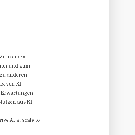
 Zum einen
tion und zum
 zu anderen
ng von KI-
ie Erwartungen
 Nutzen aus KI-
e AI at scale to