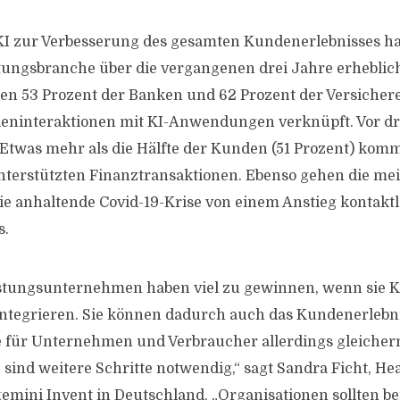
KI zur Verbesserung des gesamten Kundenerlebnisses ha
stungsbranche über die vergangenen drei Jahre erhebl
n 53 Prozent der Banken und 62 Prozent der Versichere
deninteraktionen mit KI-Anwendungen verknüpft. Vor d
. Etwas mehr als die Hälfte der Kunden (51 Prozent) komm
nterstützten Finanztransaktionen. Ebenso gehen die me
ie anhaltende Covid-19-Krise von einem Anstieg kontakt
s.
stungsunternehmen haben viel zu gewinnen, wenn sie KI
tegrieren. Sie können dadurch auch das Kundenerlebni
le für Unternehmen und Verbraucher allerdings gleiche
ind weitere Schritte notwendig,“ sagt Sandra Ficht, Head
emini Invent in Deutschland. „Organisationen sollten b