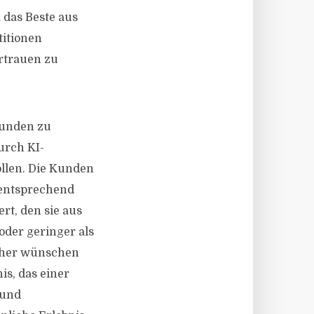
 das Beste aus
titionen
rtrauen zu
Kunden zu
urch KI-
ollen. Die Kunden
 entsprechend
ert, den sie aus
oder geringer als
ucher wünschen
is, das einer
 und