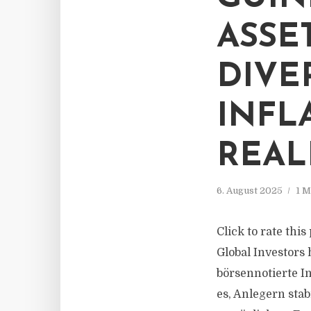
ASSE
DIVE
INFL
REAL
6. August 2025
1 M
Click to rate thi
Global Investors 
börsennotierte I
es, Anlegern stab