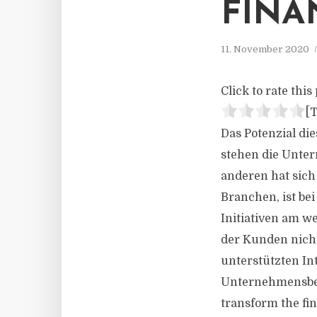
FINA
11. November 2020
Click to rate this 
[T
Das Potenzial d
stehen die Unte
anderen hat sic
Branchen, ist be
Initiativen am w
der Kunden nicht 
unterstützten In
Unternehmensbera
transform the fi