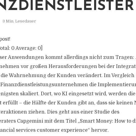
NZDIENSTLEISTER
3 Min. Lesedauer
post!
otal:
0
Average:
0
]
ieser Anwendungen kommt allerdings nicht zum Tragen:
rnehmen vor großen Herausforderungen bei der Integra
h die Wahrnehmung der Kunden verändert. Im Vergleich
i Finanzdienstleistungsunternehmen die Implementieru
enigsten skaliert. Dort, wo KI eingesetzt wird, werden d
erfüllt – die Hälfte der Kunden gibt an, dass sie keinen
teraktionen ziehen. Dies geht aus einer Studie des
ters Capgemini mit dem Titel „Smart Money: How to driv
nancial services customer experience“ hervor.