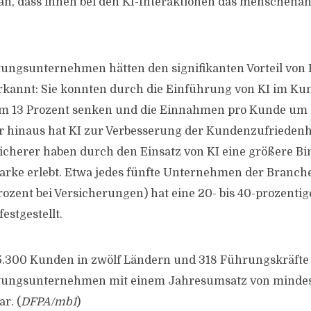
n, dass ihnen bei den KI-Interaktionen das menschenäh
tungsunternehmen hätten den signifikanten Vorteil von 
annt: Sie konnten durch die Einführung von KI im Ku
um 13 Prozent senken und die Einnahmen pro Kunde um
 hinaus hat KI zur Verbesserung der Kundenzufriedenhe
cherer haben durch den Einsatz von KI eine größere B
rke erlebt. Etwa jedes fünfte Unternehmen der Branche
ozent bei Versicherungen) hat eine 20- bis 40-prozentig
stgestellt.
5.300 Kunden in zwölf Ländern und 318 Führungskräfte
stungsunternehmen mit einem Jahresumsatz von mindes
r. (
DFPA/mb1
)