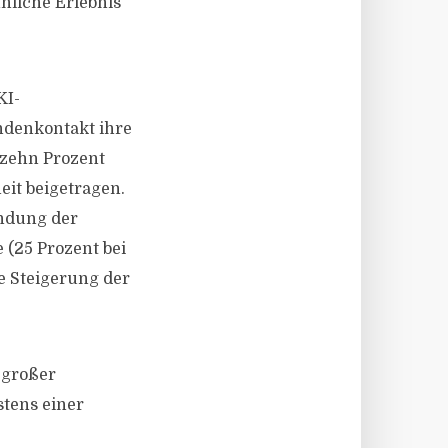
nliche Erlebnis
KI-
ndenkontakt ihre
 zehn Prozent
it beigetragen.
indung der
 (25 Prozent bei
e Steigerung der
 großer
tens einer