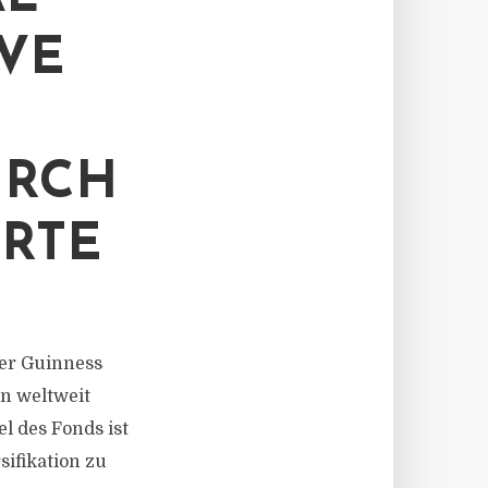
IVE
URCH
RTE
ter Guinness
in weltweit
l des Fonds ist
sifikation zu