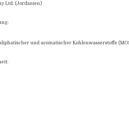
y Ltd. (Jordanien)
ung:
 aliphatischer und aromatischer Kohlenwasserstoffe (
eit: