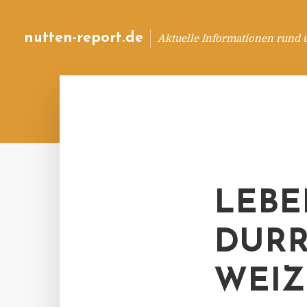
nutten-report.de
Aktuelle Informationen rund 
LEBE
DURR
WEI