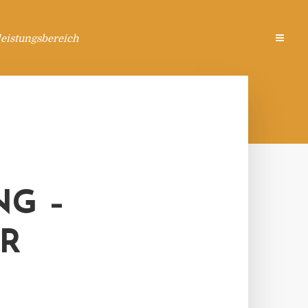
eistungsbereich
G –
ER