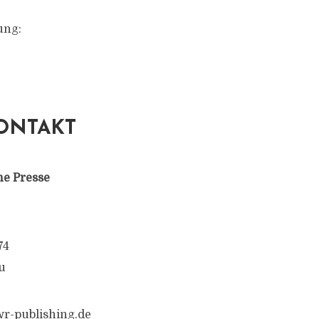
ung:
ONTAKT
ne Presse
74
u
r-publishing.de