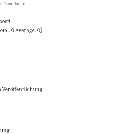
in. Lesedauer
post!
otal:
0
Average:
0
]
 Veröffentlichung:
ung: