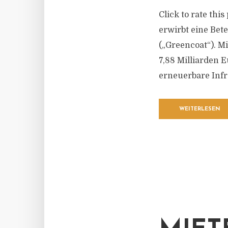
Click to rate thi
erwirbt eine Bet
(„Greencoat“). M
7,88 Milliarden 
erneuerbare Infra
WEITERLESEN