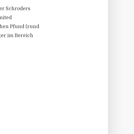
ter Schroders
mited
chen Pfund (rund
ger im Bereich