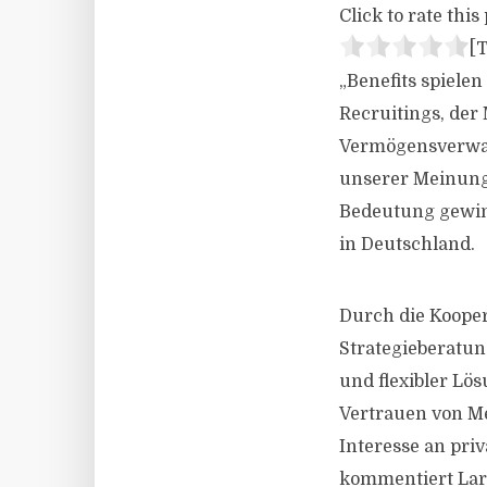
Click to rate this 
[T
„Benefits spiele
Recruitings, der
Vermögensverwalt
unserer Meinung
Bedeutung gewinn
in Deutschland.
Durch die Kooper
Strategieberatun
und flexibler Lö
Vertrauen von M
Interesse an pri
kommentiert Lars