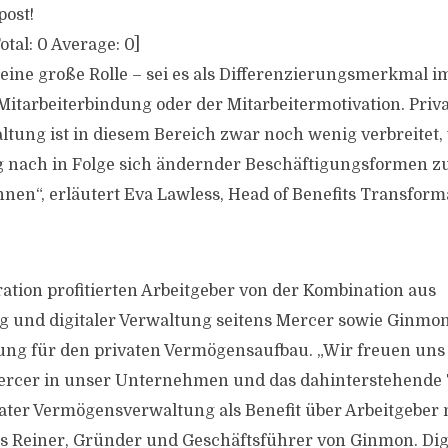
post!
otal:
0
Average:
0
]
n eine große Rolle – sei es als Differenzierungsmerkmal
 Mitarbeiterbindung oder der Mitarbeitermotivation. Priv
ung ist in diesem Bereich zwar noch wenig verbreitet, 
 nach in Folge sich ändernder Beschäftigungsformen 
en“, erläutert Eva Lawless, Head of Benefits Transform
ation profitierten Arbeitgeber von der Kombination aus
g und digitaler Verwaltung seitens Mercer sowie Ginm
sung für den privaten Vermögensaufbau. „Wir freuen uns
ercer in unser Unternehmen und das dahinterstehende
vater Vermögensverwaltung als Benefit über Arbeitgeber 
 Reiner, Gründer und Geschäftsführer von Ginmon. Dig