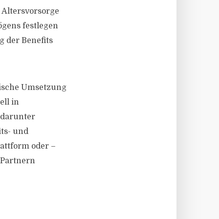
 Altersvorsorge
ögens festlegen
 der Benefits
hnische Umsetzung
ll in
 darunter
its- und
attform oder –
 Partnern