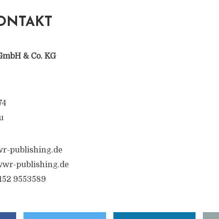
ONTAKT
GmbH & Co. KG
74
u
r-publishing.de
wr-publishing.de
6152 9553589