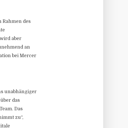
 im Rahmen des
ate
wird aber
zunehmend an
ation bei Mercer
ons unabhängiger
 über das
 Team. Das
nimmt zu“,
itale