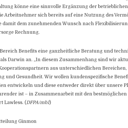
ung könne eine sinnvolle Ergänzung der betrieblichen
die Arbeitnehmer sich bereits auf eine Nutzung des Verm
ge damit dem zunehmenden Wunsch nach Flexibilisierung
orsorge Rechnung.
 Bereich Benefits eine ganzheitliche Beratung und tec
rtals Darwin an. „In diesem Zusammenhang sind wir aktue
Kooperationspartnern aus unterschiedlichen Bereichen,
ing und Gesundheit. Wir wollen kundenspezifische Benef
en entwickeln und diese entweder direkt über unsere Pl
hrender ist – in Zusammenarbeit mit den bestmöglichen
t Lawless. (
DFPA/mb1
)
itteilung Ginmon