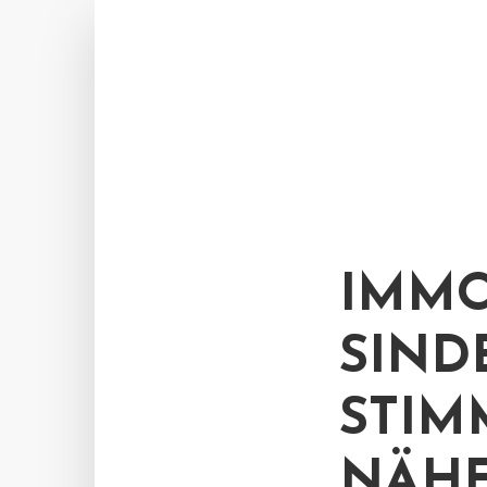
IMMO
SIND
STIM
NÄHE