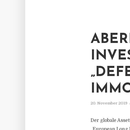
ABER
INVE
„DEF
IMMO
20. November 2019
Der globale Asse
„European Long I