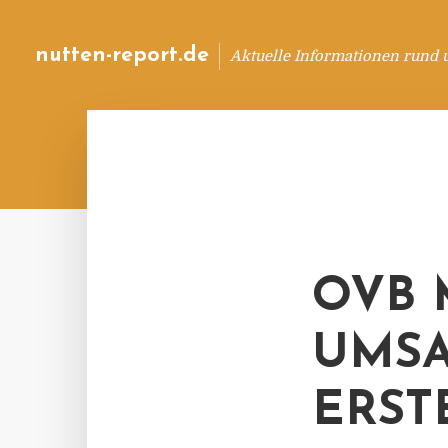
nutten-report.de
Aktuelle Informationen rund 
OVB 
UMSA
ERST