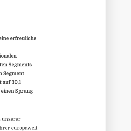
ine erfreuliche
gionalen
sten Segments
 im Segment
 auf 30,1
 einen Sprung
s unserer
ihrer europaweit