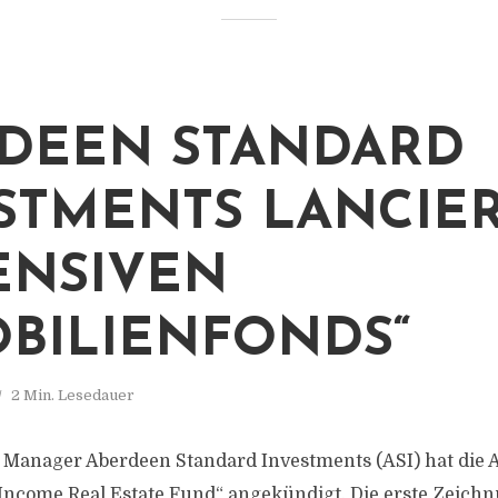
DEEN STANDARD
STMENTS LANCIE
ENSIVEN
BILIENFONDS“
2 Min. Lesedauer
t Manager Aberdeen Standard Investments (ASI) hat die 
ncome Real Estate Fund“ angekündigt. Die erste Zeichnu