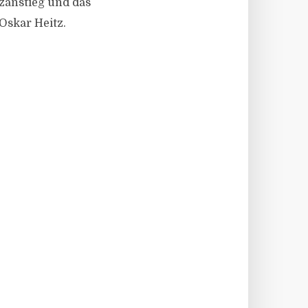
tzanstieg und das
 Oskar Heitz.