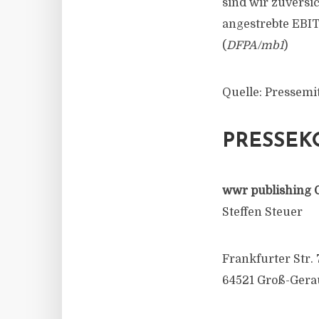
sind wir zuversi
angestrebte EBIT 
(
DFPA/mb1
)
Quelle: Pressemi
PRESSEK
wwr publishing 
Steffen Steuer
Frankfurter Str. 
64521 Groß-Gera