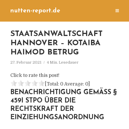
nutten-report.de
STAATSANWALTSCHAFT
HANNOVER – KOTAIBA
HAIMOD BETRUG
27. Februar 2021
4 Min. Lesedauer
Click to rate this post!
[Total:
0
Average:
0
]
BENACHRICHTIGUNG GEMÄSS § 4
59I STPO ÜBER DIE R
ECHTSKRAFT DER E
INZIEHUNGSANORDNUNG