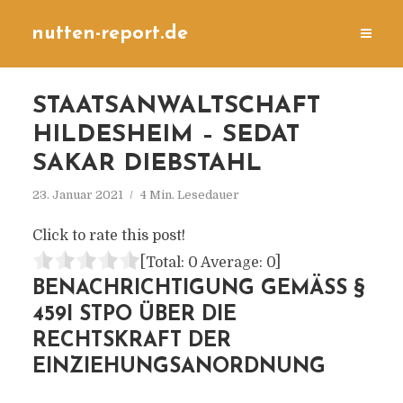
nutten-report.de
STAATSANWALTSCHAFT
HILDESHEIM – SEDAT
SAKAR DIEBSTAHL
23. Januar 2021
4 Min. Lesedauer
Click to rate this post!
[Total:
0
Average:
0
]
BENACHRICHTIGUNG GEMÄSS § 4
59I STPO ÜBER DIE R
ECHTSKRAFT DER E
INZIEHUNGSANORDNUNG