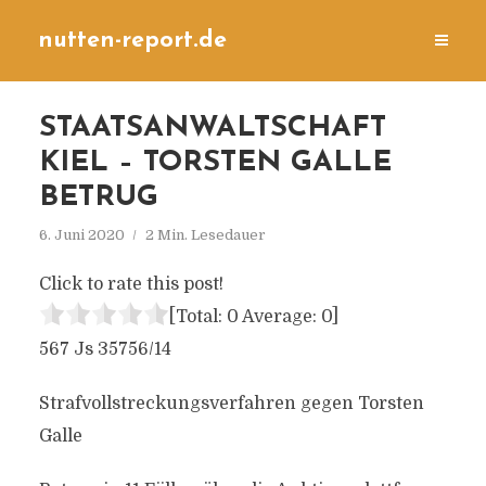
nutten-report.de
STAATSANWALTSCHAFT
KIEL – TORSTEN GALLE
BETRUG
6. Juni 2020
2 Min. Lesedauer
Click to rate this post!
[Total:
0
Average:
0
]
567 Js 35756/14
Strafvollstreckungsverfahren gegen Torsten
Galle