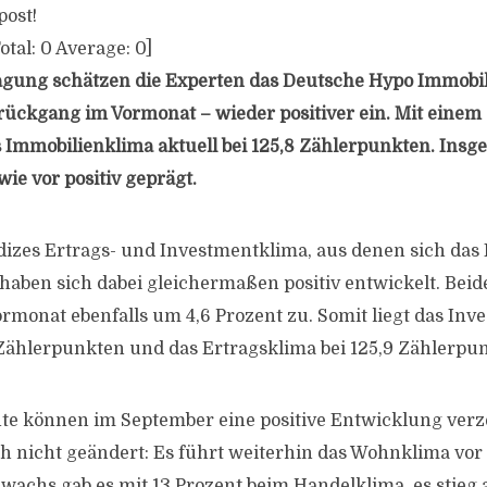
post!
otal:
0
Average:
0
]
ragung schätzen die Experten das Deutsche Hypo Immobi
ckgang im Vormonat – wieder positiver ein. Mit einem
s Immobilienklima aktuell bei 125,8 Zählerpunkten. Insge
e vor positiv geprägt.
ndizes Ertrags- und Investmentklima, aus denen sich da
aben sich dabei gleichermaßen positiv entwickelt. Beid
rmonat ebenfalls um 4,6 Prozent zu. Somit liegt das In
6 Zählerpunkten und das Ertragsklima bei 125,9 Zählerpu
te können im September eine positive Entwicklung verz
ch nicht geändert: Es führt weiterhin das Wohnklima vo
wachs gab es mit 13 Prozent beim Handelklima, es stieg 