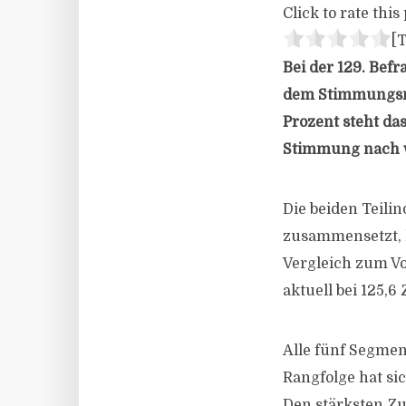
Click to rate this 
[T
Bei der 129. Bef
dem Stimmungsrü
Prozent steht da
Stimmung nach wi
Die beiden Teili
zusammensetzt, h
Vergleich zum Vo
aktuell bei 125,
Alle fünf Segmen
Rangfolge hat si
Den stärksten Zu