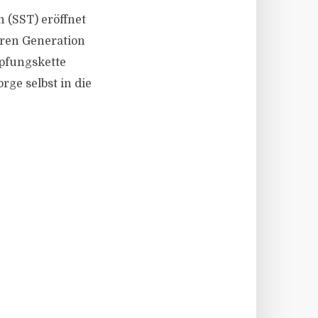
n (SST) eröffnet
eren Generation
pfungskette
ge selbst in die