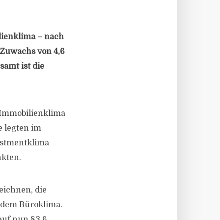
lienklima – nach
 Zuwachs von 4,6
samt ist die
s Immobilienklima
e legten im
vestmentklima
nkten.
eichnen, die
r dem Büroklima.
auf nun 83,6