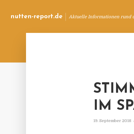
nutten-report.de
Aktuelle Informationen rund 
STI
IM S
19. September 2018