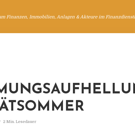
um Finanzen, Immobilien, Anlagen & Akteure im Finanzdienstl
MMUNGSAUFHELLU
PÄTSOMMER
2 Min. Lesedauer