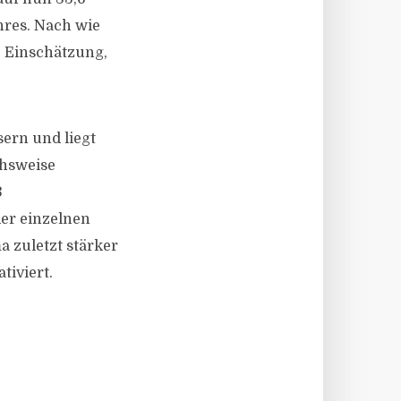
hres. Nach wie
e Einschätzung,
sern und liegt
chsweise
3
der einzelnen
 zuletzt stärker
tiviert.