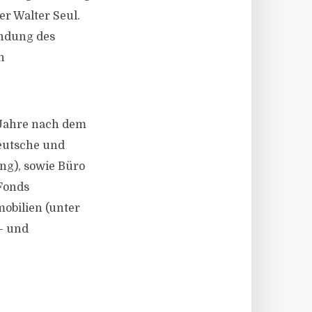
r Walter Seul.
indung des
n
 Jahre nach dem
deutsche und
ng), sowie Büro
 Fonds
mobilien (unter
- und