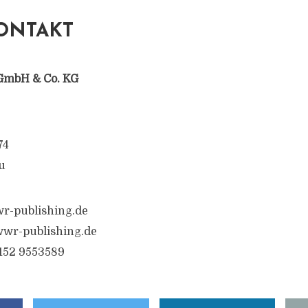
ONTAKT
GmbH & Co. KG
74
u
r-publishing.de
wr-publishing.de
6152 9553589