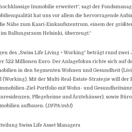
hochklassige Immobilie erweitert“, sagt der Fondsmanage
ilienqualität hat uns vor allem die hervorragende Anb
 die Nähe zum Kaari-Einkaufszentrum, einem der größte
im Ballungsraum Helsinki, überzeugt.“
n des „Swiss Life Living + Working“ beträgt rund zwei
ber 522 Millionen Euro. Der Anlagefokus richte sich auf 
obilien in den Segmenten Wohnen und Gesundheit (Livi
 (Working). Mit der Multi-Real-Estate-Strategie will der
n Immobilien-Ziel-Portfolio mit Wohn- und Gesundheitsim
nresidenzen, Pflegeheime und Ärztehäuser), sowie Büro
obilien aufbauen. (
DFPA/mb1
)
tteilung Swiss Life Asset Managers