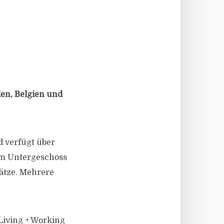
den, Belgien und
d verfügt über
em Untergeschoss
ätze. Mehrere
 Living + Working