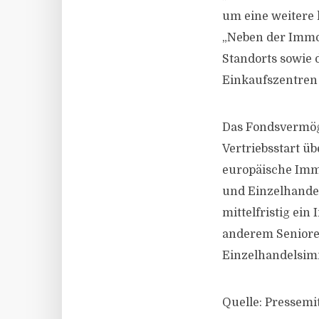
um eine weitere 
„Neben der Immob
Standorts sowie
Einkaufszentren 
Das Fondsvermöge
Vertriebsstart ü
europäische Imm
und Einzelhandel
mittelfristig ei
anderem Seniore
Einzelhandelsimm
Quelle: Pressemi