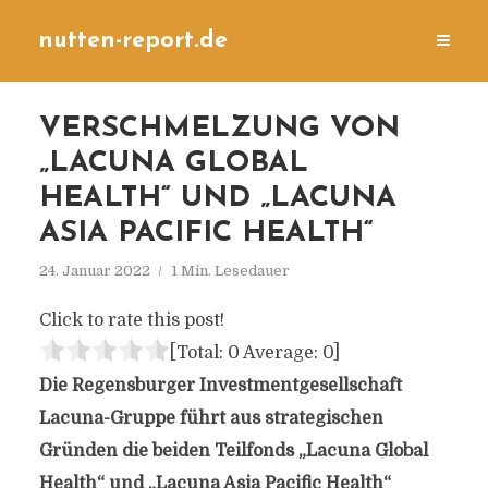
nutten-report.de
VERSCHMELZUNG VON
„LACUNA GLOBAL
HEALTH“ UND „LACUNA
ASIA PACIFIC HEALTH“
24. Januar 2022
1 Min. Lesedauer
Click to rate this post!
[Total:
0
Average:
0
]
Die Regensburger Investmentgesellschaft
Lacuna-Gruppe führt aus strategischen
Gründen die beiden Teilfonds „Lacuna Global
Health“ und „Lacuna Asia Pacific Health“