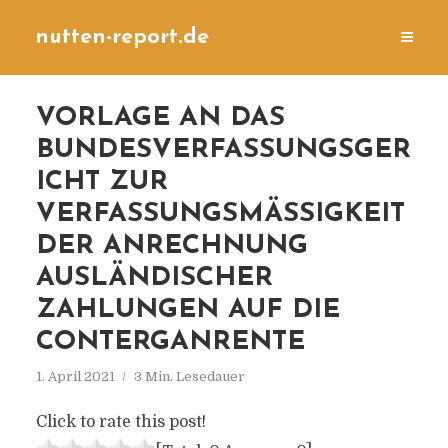
nutten-report.de
VORLAGE AN DAS
BUNDESVERFASSUNGSGER
ICHT ZUR
VERFASSUNGSMÄSSIGKEIT D
ER ANRECHNUNG A
USLÄNDISCHER Z
AHLUNGEN AUF DIE C
ONTERGANRENTE
1. April 2021
3 Min. Lesedauer
Click to rate this post!