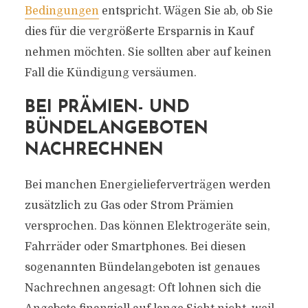
Bedingungen
entspricht. Wägen Sie ab, ob Sie
dies für die vergrößerte Ersparnis in Kauf
nehmen möchten. Sie sollten aber auf keinen
Fall die Kündigung versäumen.
BEI PRÄMIEN- UND
BÜNDELANGEBOTEN
NACHRECHNEN
Bei manchen Energielieferverträgen werden
zusätzlich zu Gas oder Strom Prämien
versprochen. Das können Elektrogeräte sein,
Fahrräder oder Smartphones. Bei diesen
sogenannten Bündelangeboten ist genaues
Nachrechnen angesagt: Oft lohnen sich die