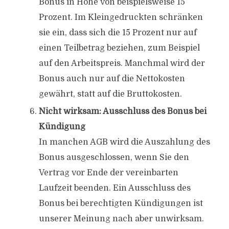
Bonus in Höhe von beispielsweise 15
Prozent. Im Kleingedruckten schränken
sie ein, dass sich die 15 Prozent nur auf
einen Teilbetrag beziehen, zum Beispiel
auf den Arbeitspreis. Manchmal wird der
Bonus auch nur auf die Nettokosten
gewährt, statt auf die Bruttokosten.
Nicht wirksam: Ausschluss des Bonus bei
Kündigung
In manchen AGB wird die Auszahlung des
Bonus ausgeschlossen, wenn Sie den
Vertrag vor Ende der vereinbarten
Laufzeit beenden. Ein Ausschluss des
Bonus bei berechtigten Kündigungen ist
unserer Meinung nach aber unwirksam.