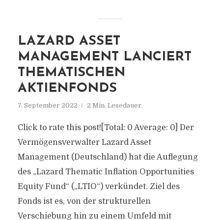
LAZARD ASSET
MANAGEMENT LANCIERT
THEMATISCHEN
AKTIENFONDS
7. September 2022
2 Min. Lesedauer
Click to rate this post![Total: 0 Average: 0] Der
Vermögensverwalter Lazard Asset
Management (Deutschland) hat die Auflegung
des „Lazard Thematic Inflation Opportunities
Equity Fund“ („LTIO“) verkündet. Ziel des
Fonds ist es, von der strukturellen
Verschiebung hin zu einem Umfeld mit