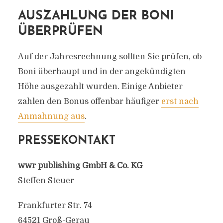
AUSZAHLUNG DER BONI
ÜBERPRÜFEN
Auf der Jahresrechnung sollten Sie prüfen, ob
Boni überhaupt und in der angekündigten
Höhe ausgezahlt wurden. Einige Anbieter
zahlen den Bonus offenbar häufiger
erst nach
Anmahnung aus
.
PRESSEKONTAKT
wwr publishing GmbH & Co. KG
Steffen Steuer
Frankfurter Str. 74
64521 Groß-Gerau