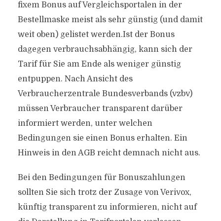
fixem Bonus auf Vergleichsportalen in der
Bestellmaske meist als sehr günstig (und damit
weit oben) gelistet werden.Ist der Bonus
dagegen verbrauchsabhängig, kann sich der
Tarif für Sie am Ende als weniger günstig
entpuppen. Nach Ansicht des
Verbraucherzentrale Bundesverbands (vzbv)
müssen Verbraucher transparent darüber
informiert werden, unter welchen
Bedingungen sie einen Bonus erhalten. Ein
Hinweis in den AGB reicht demnach nicht aus.
Bei den Bedingungen für Bonuszahlungen
sollten Sie sich trotz der Zusage von Verivox,
künftig transparent zu informieren, nicht auf