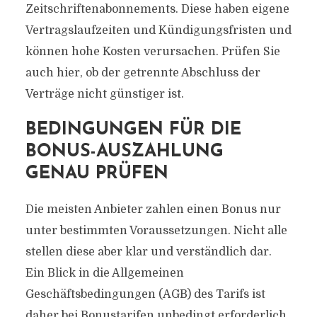
Zeitschriftenabonnements. Diese haben eigene
Vertragslaufzeiten und Kündigungsfristen und
können hohe Kosten verursachen. Prüfen Sie
auch hier, ob der getrennte Abschluss der
Verträge nicht günstiger ist.
BEDINGUNGEN FÜR DIE
BONUS-AUSZAHLUNG
GENAU PRÜFEN
Die meisten Anbieter zahlen einen Bonus nur
unter bestimmten Voraussetzungen. Nicht alle
stellen diese aber klar und verständlich dar.
Ein Blick in die Allgemeinen
Geschäftsbedingungen (AGB) des Tarifs ist
daher bei Bonustarifen unbedingt erforderlich.