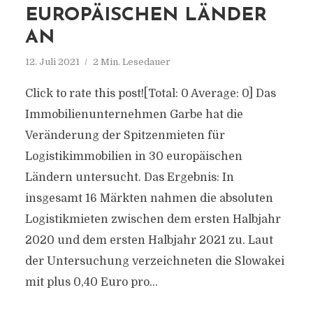
EUROPÄISCHEN LÄNDER
AN
12. Juli 2021
2 Min. Lesedauer
Click to rate this post![Total: 0 Average: 0] Das
Immobilienunternehmen Garbe hat die
Veränderung der Spitzenmieten für
Logistikimmobilien in 30 europäischen
Ländern untersucht. Das Ergebnis: In
insgesamt 16 Märkten nahmen die absoluten
Logistikmieten zwischen dem ersten Halbjahr
2020 und dem ersten Halbjahr 2021 zu. Laut
der Untersuchung verzeichneten die Slowakei
mit plus 0,40 Euro pro...