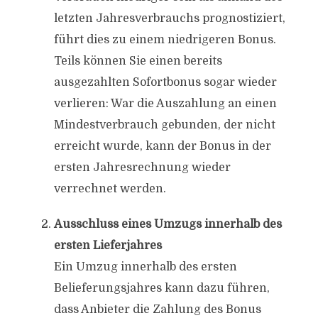
letzten Jahresverbrauchs prognostiziert,
führt dies zu einem niedrigeren Bonus.
Teils können Sie einen bereits
ausgezahlten Sofortbonus sogar wieder
verlieren: War die Auszahlung an einen
Mindestverbrauch gebunden, der nicht
erreicht wurde, kann der Bonus in der
ersten Jahresrechnung wieder
verrechnet werden.
Ausschluss eines Umzugs innerhalb des
ersten Lieferjahres
Ein Umzug innerhalb des ersten
Belieferungsjahres kann dazu führen,
dass Anbieter die Zahlung des Bonus