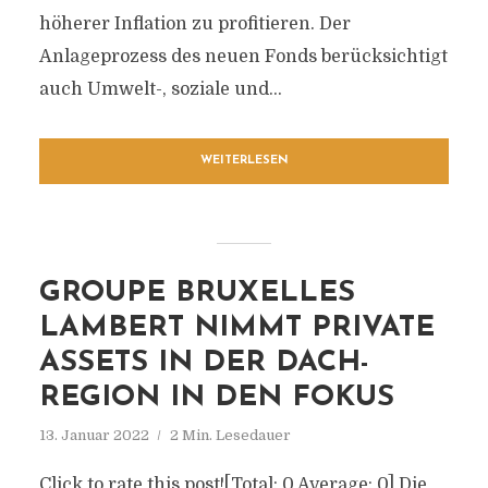
höherer Inflation zu profitieren. Der
Anlageprozess des neuen Fonds berücksichtigt
auch Umwelt-, soziale und...
WEITERLESEN
GROUPE BRUXELLES
LAMBERT NIMMT PRIVATE
ASSETS IN DER DACH-
REGION IN DEN FOKUS
13. Januar 2022
2 Min. Lesedauer
Click to rate this post![Total: 0 Average: 0] Die