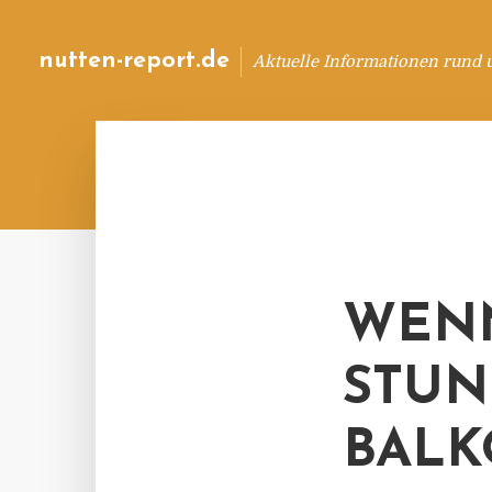
nutten-report.de
Aktuelle Informationen rund 
WENN
STUN
BALK