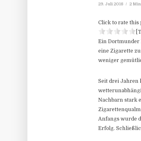
29. Juli 2018
2 Min
Click to rate this 
[T
Ein Dortmunder E
eine Zigarette z
weniger gemütlic
Seit drei Jahren
wetterunabhängi
Nachbarn stark e
Zigarettenqualm 
Anfangs wurde d
Erfolg. Schließli