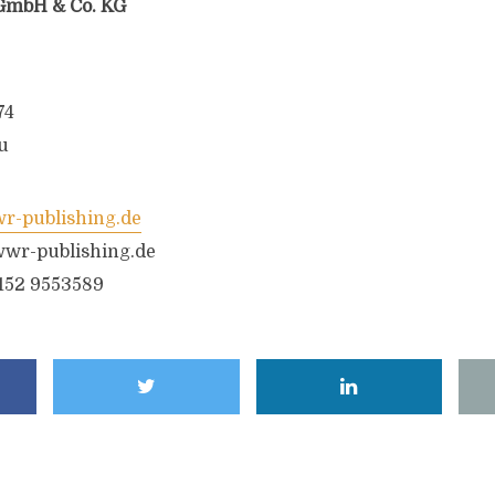
GmbH & Co. KG
74
u
-publishing.de
wr-publishing.de
6152 9553589