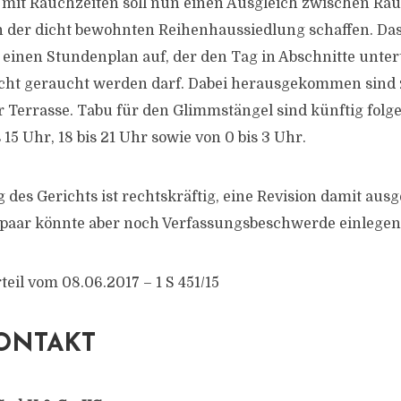
 mit Rauchzeiten soll nun einen Ausgleich zwischen Ra
 der dicht bewohnten Reihenhaussiedlung schaffen. Da
 einen Stundenplan auf, der den Tag in Abschnitte untert
icht geraucht werden darf. Dabei herausgekommen sind
r Terrasse. Tabu für den Glimmstängel sind künftig folg
s 15 Uhr, 18 bis 21 Uhr sowie von 0 bis 3 Uhr.
 des Gerichts ist rechtskräftig, eine Revision damit aus
aar könnte aber noch Verfassungsbeschwerde einlegen
eil vom 08.06.2017 – 1 S 451/15
ONTAKT