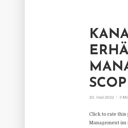
KAN
ERHÄ
MANA
SCOP
20. Juni 2022
3 Mi
Click to rate thi
Management im 