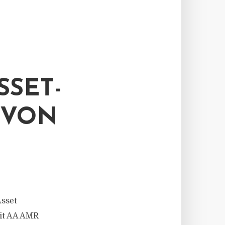
SSET-
 VON
Asset
it AA AMR