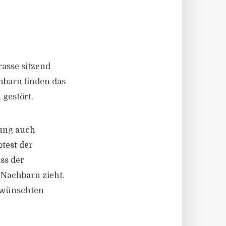
rasse sitzend
hbarn finden das
 gestört.
hung auch
test der
ss der
 Nachbarn zieht.
ewünschten