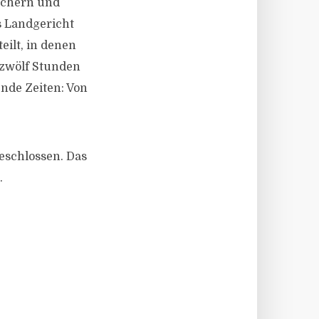
uchern und
s Landgericht
eilt, in denen
 zwölf Stunden
ende Zeiten: Von
geschlossen. Das
.