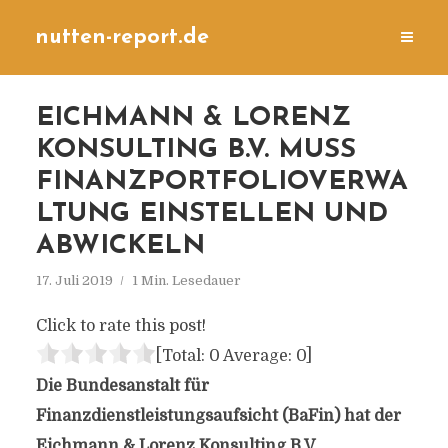
nutten-report.de
EICHMANN & LORENZ
KONSULTING B.V. MUSS
FINANZPORTFOLIOVERWA
LTUNG EINSTELLEN UND
ABWICKELN
17. Juli 2019
1 Min. Lesedauer
Click to rate this post!
[Total:
0
Average:
0
]
Die Bundesanstalt für
Finanzdienstleistungsaufsicht (BaFin) hat der
Eichmann & Lorenz Konsulting B.V.,