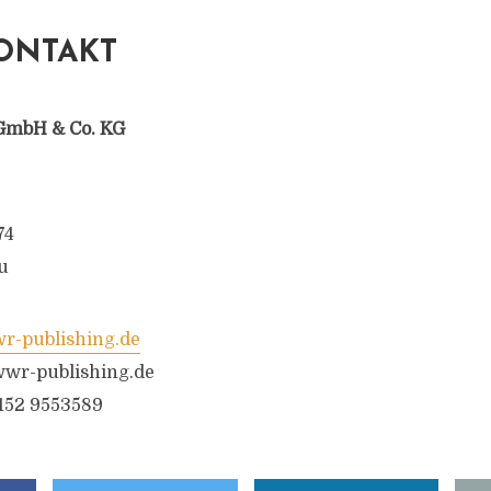
ONTAKT
GmbH & Co. KG
74
u
-publishing.de
wr-publishing.de
6152 9553589