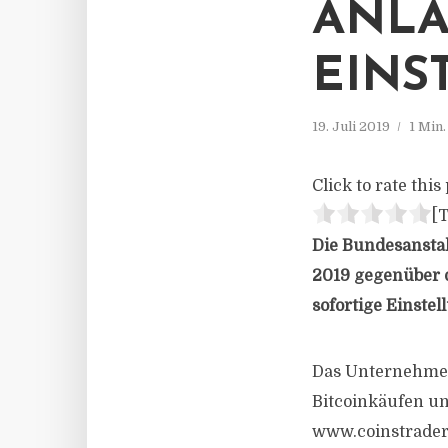
ANLA
EINS
19. Juli 2019
1 Min
Click to rate this 
[T
Die Bundesanstal
2019 gegenüber d
sofortige Einste
Das Unternehmen 
Bitcoinkäufen un
www.coinstrader