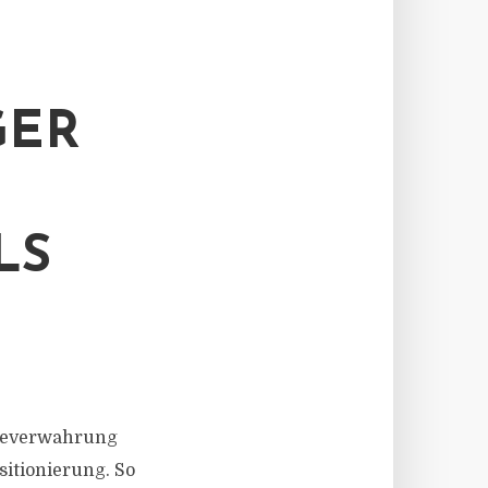
GER
T
LS
rteverwahrung
sitionierung. So