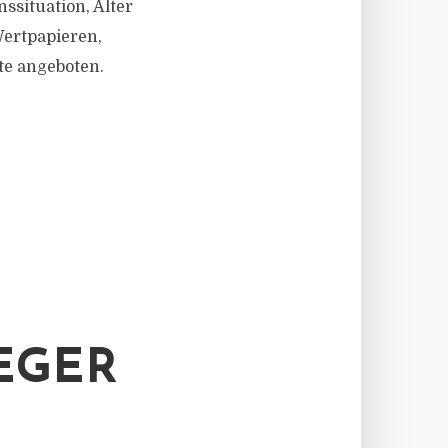
ssituation, Alter
Wertpapieren,
te angeboten.
EGER