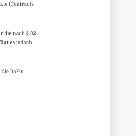
kte (Contracts
 die nach § 32
ügt es jedoch
 die BaFin