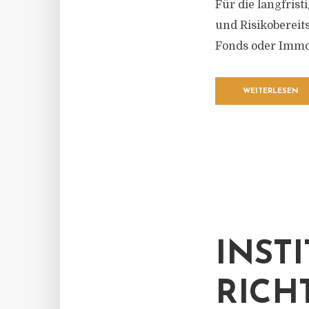
Für die langfris
und Risikobereit
Fonds oder Immo
WEITERLESEN
INST
RICH