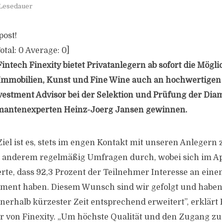
 Lesedauer
post!
otal:
0
Average:
0
]
tech Finexity bietet Privatanlegern ab sofort die Möglic
Immobilien, Kunst und Fine Wine auch an hochwertige
Investment Advisor bei der Selektion und Prüfung der Di
amantenexperten Heinz-Joerg Jansen gewinnen.
Ziel ist es, stets im engen Kontakt mit unseren Anlegern
 anderem regelmäßig Umfragen durch, wobei sich im Apr
ierte, dass 92,3 Prozent der Teilnehmer Interesse an ein
ment haben. Diesem Wunsch sind wir gefolgt und haben
nerhalb kürzester Zeit entsprechend erweitert”, erklär
von Finexity. „Um höchste Qualität und den Zugang zu 