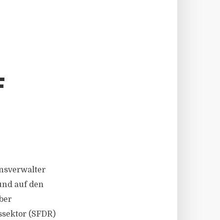
F
ensverwalter
und auf den
ber
ssektor (SFDR)