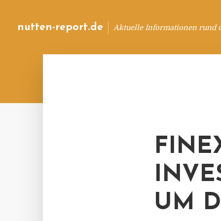
nutten-report.de
Aktuelle Informationen rund 
FINE
INVE
UM D