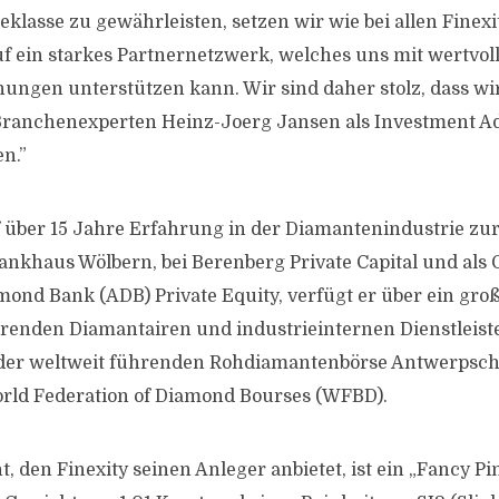
klasse zu gewährleisten, setzen wir wie bei allen Finexit
uf ein starkes Partnernetzwerk, welches uns mit wertv
ungen unterstützen kann. Wir sind daher stolz, dass wi
ranchenexperten Heinz-Joerg Jansen als Investment Ad
n.”
f über 15 Jahre Erfahrung in der Diamantenindustrie zu
ankhaus Wölbern, bei Berenberg Private Capital und als
ond Bank (ADB) Private Equity, verfügt er über ein gro
hrenden Diamantairen und industrieinternen Dienstleist
 der weltweit führenden Rohdiamantenbörse Antwerpsc
rld Federation of Diamond Bourses (WFBD).
, den Finexity seinen Anleger anbietet, ist ein „Fancy P