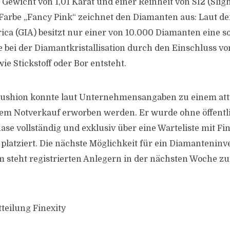
 Gewicht von 1,01 Karat und einer Reinheit von SI2 (Sligh
Farbe „Fancy Pink“ zeichnet den Diamanten aus: Laut d
rica (GIA) besitzt nur einer von 10.000 Diamanten eine 
e bei der Diamantkristallisation durch den Einschluss vo
e Stickstoff oder Bor entsteht.
Cushion konnte laut Unternehmensangaben zu einem att
nem Notverkauf erworben werden. Er wurde ohne öffentl
se vollständig und exklusiv über eine Warteliste mit Fin
latziert. Die nächste Möglichkeit für ein Diamanteninv
rm steht registrierten Anlegern in der nächsten Woche z
teilung Finexity