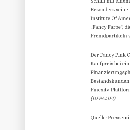
Schliff mit einem
Besonders seine 
Institute Of Ame
„Fancy Farbe“, di
Fremdpartikeln wi
Der Fancy Pink 
Kaufpreis bei ei
Finanzierungspha
Bestandskunden p
Finexity-Plattfo
(DFPA/JF1)
Quelle: Pressemit