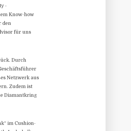
y -
ollem Know-how
r den
visor für uns
rück. Durch
 Geschäftsführer
ßes Netzwerk aus
ern. Zudem ist
he Diamantkring
ink“ im Cushion-