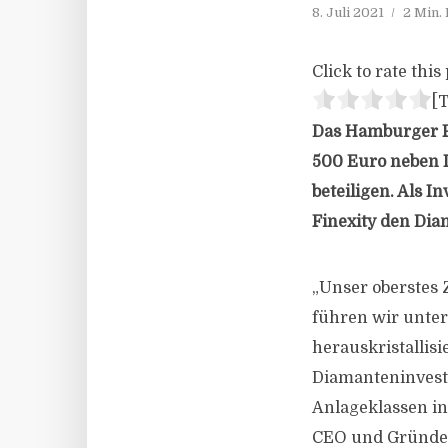
8. Juli 2021
2 Min.
Click to rate this 
[T
Das Hamburger Fin
500 Euro neben 
beteiligen. Als 
Finexity den Di
„Unser oberstes 
führen wir unter
herauskristallis
Diamanteninvest
Anlageklassen in
CEO und Gründer 