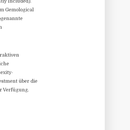
tly Included).
em Gemological
sogenannte
n
raktiven
iche
exity-
estment über die
ur Verfügung.