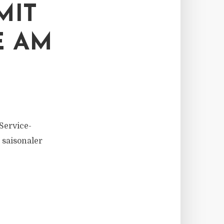
MIT
E AM
Service-
 saisonaler