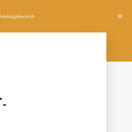
eistungsbereich
T
-