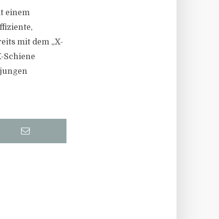
it einem
fiziente,
reits mit dem „X-
X-Schiene
 jungen