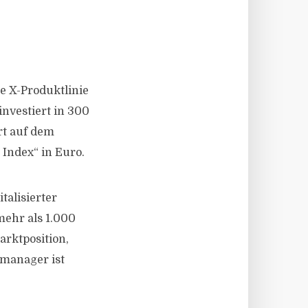
te X-Produktlinie
investiert in 300
ert auf dem
Index“ in Euro.
talisierter
mehr als 1.000
arktposition,
smanager ist