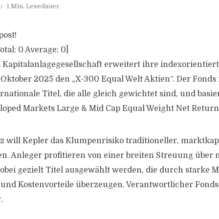
1 Min. Lesedauer
post!
otal:
0
Average:
0
]
 Kapitalanlagegesellschaft erweitert ihre indexorientier
. Oktober 2025 den „X-300 Equal Welt Aktien“. Der Fonds 
nationale Titel, die alle gleich gewichtet sind, und basi
oped Markets Large & Mid Cap Equal Weight Net Return 
 will Kepler das Klumpenrisiko traditioneller, marktkapi
en. Anleger profitieren von einer breiten Streuung über 
ei gezielt Titel ausgewählt werden, die durch starke M
 und Kostenvorteile überzeugen. Verantwortlicher Fond
.