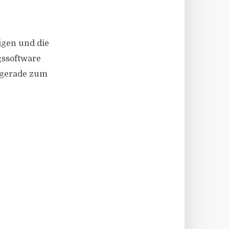
igen und die
gssoftware
t gerade zum