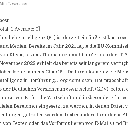
 Min. Lesedauer
post!
otal:
0
Average:
0
]
nstliche Intelligenz (KI) ist derzeit ein äußerst kontrove
 und Medien. Bereits im Jahr 2021 legte die EU-Kommiss
von KI vor, als das Thema noch nicht außerhalb der IT-
November 2022 erhielt das bereits seit längerem verfüg
toberfläche namens ChatGPT. Dadurch kamen viele Men
Intelligenz in Berührung. Jörg Asmussen, Hauptgeschäf
 der Deutschen Versicherungswirtschaft (GDV), betont 
nerativen KI für die Wirtschaft und insbesondere für Ver
n vielen Bereichen eingesetzt zu werden, in denen Daten 
idungen getroffen werden. Insbesondere für interne Ab
on Texten oder das Vorformulieren von E-Mails und Br