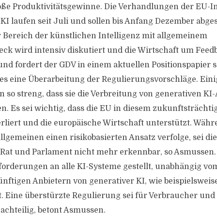
oße Produktivitätsgewinne. Die Verhandlungen der EU-In
KI laufen seit Juli und sollen bis Anfang Dezember abges
 Bereich der künstlichen Intelligenz mit allgemeinem
 wird intensiv diskutiert und die Wirtschaft um Feedb
nd fordert der GDV in einem aktuellen Positionspapier 
es eine Überarbeitung der Regulierungsvorschläge. Eini
en so streng, dass sie die Verbreitung von generativen 
. Es sei wichtig, dass die EU in diesem zukunftsträchti
rliert und die europäische Wirtschaft unterstützt. Währe
lgemeinen einen risikobasierten Ansatz verfolge, sei di
Rat und Parlament nicht mehr erkennbar, so Asmussen.
rderungen an alle KI-Systeme gestellt, unabhängig vo
ftigen Anbietern von generativer KI, wie beispielsweis
t. Eine überstürzte Regulierung sei für Verbraucher u
chteilig, betont Asmussen.