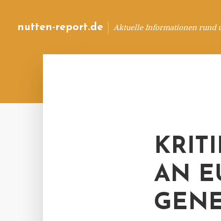
nutten-report.de
Aktuelle Informationen rund 
KRIT
AN E
GENE