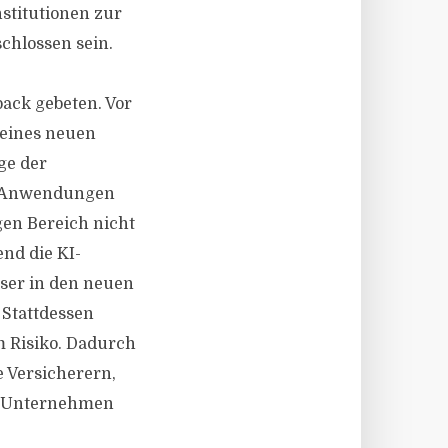
stitutionen zur
chlossen sein.
ack gebeten. Vor
seines neuen
ge der
KI-Anwendungen
gen Bereich nicht
nd die KI-
eser in den neuen
 Stattdessen
m Risiko. Dadurch
e Versicherern,
nd Unternehmen