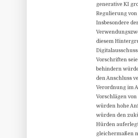
generative KI gr
Regulierung von 
Insbesondere der
Verwendungszweck
diesem Hintergru
Digitalausschuss
Vorschriften sei
behindern würden
den Anschluss ve
Verordnung im Al
Vorschlägen von 
würden hohe Anfo
würden den zukün
Hürden auferleg
gleichermaßen na