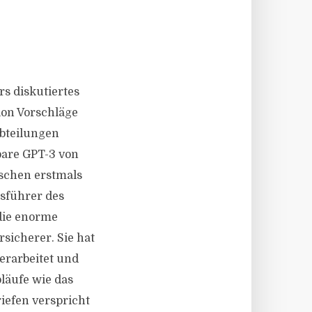
rs diskutiertes
ion Vorschläge
Abteilungen
bare GPT-3 von
schen erstmals
tsführer des
die enorme
sicherer. Sie hat
verarbeitet und
läufe wie das
iefen verspricht