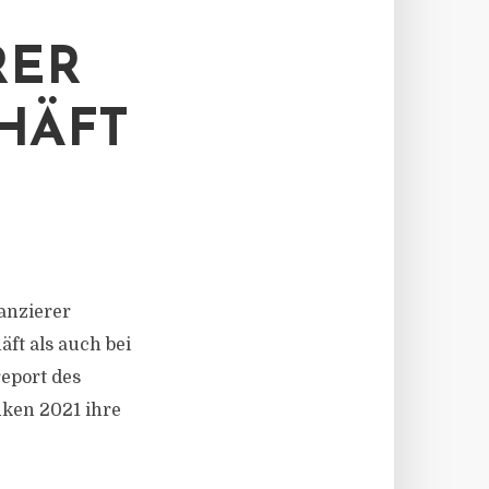
E
RER
HÄFT
nanzierer
ft als auch bei
eport des
nken 2021 ihre