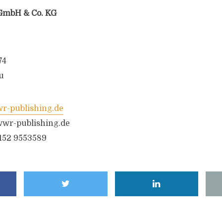
GmbH & Co. KG
74
u
-publishing.de
wr-publishing.de
6152 9553589