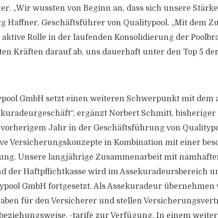
ter. „Wir wussten von Beginn an, dass sich unsere Stärk
rg Haffner, Geschäftsführer von Qualitypool. „Mit dem
aktive Rolle in der laufenden Konsolidierung der Poolbr
nten Kräften darauf ab, uns dauerhaft unter den Top 5 de
typool GmbH setzt einen weiteren Schwerpunkt mit dem 
ekuradeurgeschäft“, ergänzt Norbert Schmitt, bisheriger
 vorherigem Jahr in der Geschäftsführung von Qualitypo
tive Versicherungskonzepte in Kombination mit einer bes
tung. Unsere langjährige Zusammenarbeit mit namhafte
nd der Haftpflichtkasse wird im Assekuradeursbereich 
typool GmbH fortgesetzt. Als Assekuradeur übernehmen 
ben für den Versicherer und stellen Versicherungsvertr
beziehungsweise. -tarife zur Verfügung. In einem weiter