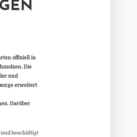
OGEN
en offiziell in
chmolzen. Die
tler und
sorge erweitert
nen. Darüber
 und beschäftigt