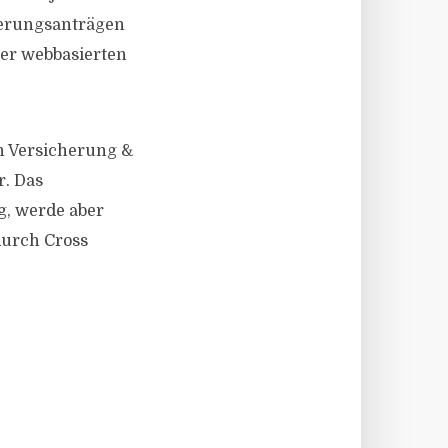
cherungsanträgen
der webbasierten
ch Versicherung &
r. Das
g, werde aber
 durch Cross