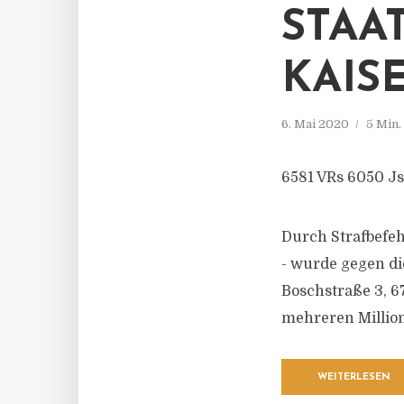
STAA
KAIS
6. Mai 2020
5 Min.
6581 VRs 6050 Js
Durch Strafbefeh
- wurde gegen d
Boschstraße 3, 6
mehreren Million
WEITERLESEN