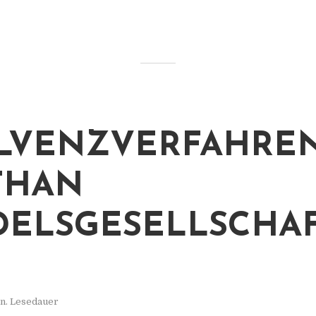
LVENZVERFAHREN
THAN
ELSGESELLSCHA
n. Lesedauer