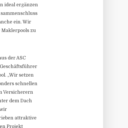
en ideal ergänzen
 Zusammenschluss
anche ein. Wir
r Maklerpools zu
aus der ASC
 Geschäftsführer
ol. „Wir setzen
onders schnellen
n Versicherern
unter dem Dach
wir
ieben attraktive
en Projekt