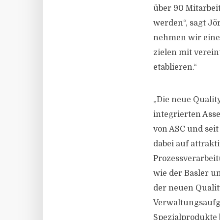
über 90 Mitarbei
werden“, sagt Jö
nehmen wir eine 
zielen mit verei
etablieren.“
„Die neue Quali
integrierten Ass
von ASC und seit
dabei auf attrak
Prozessverarbei
wie der Basler u
der neuen Quali
Verwaltungsaufga
Spezialprodukte 