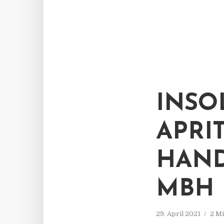
INSO
APRI
HAND
MBH
29. April 2021
2 Mi