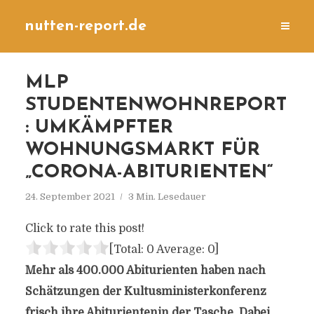
nutten-report.de
MLP
STUDENTENWOHNREPORT
: UMKÄMPFTER
WOHNUNGSMARKT FÜR
„CORONA-ABITURIENTEN“
24. September 2021
3 Min. Lesedauer
Click to rate this post!
[Total:
0
Average:
0
]
Mehr als 400.000 Abiturienten haben nach
Schätzungen der Kultusministerkonferenz
frisch ihre Abiturientenin der Tasche. Dabei