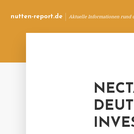
nutten-report.de
Aktuelle Informationen rund 
NECT
DEU
INVE