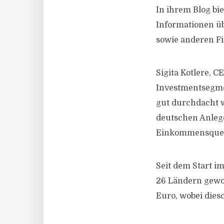
In ihrem Blog bie
Informationen üb
sowie anderen F
Sigita Kotlere, 
Investmentsegmen
gut durchdacht w
deutschen Anlege
Einkommensquell
Seit dem Start i
26 Ländern gewon
Euro, wobei dies