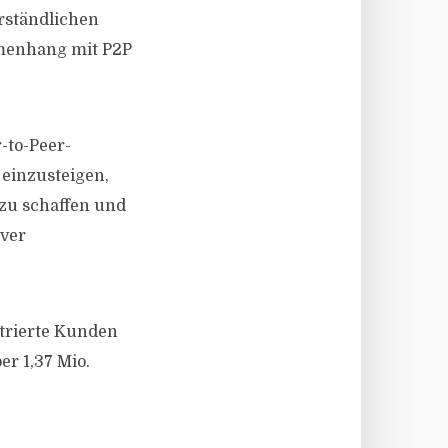
erständlichen
mmenhang mit P2P
-to-Peer-
 einzusteigen,
 zu schaffen und
iver
strierte Kunden
er 1,37 Mio.