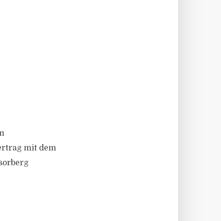
am
ertrag mit dem
nsorberg