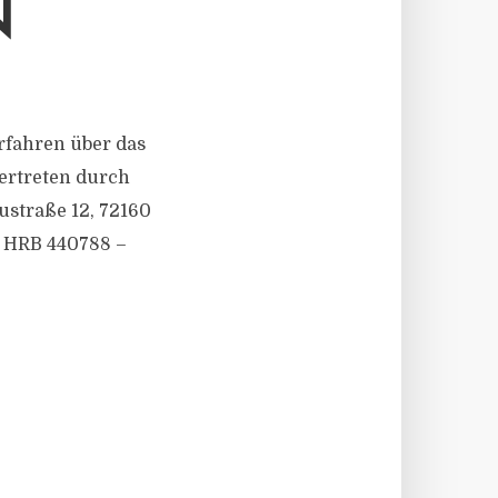
N
verfahren über das
ertreten durch
ustraße 12, 72160
.: HRB 440788 –