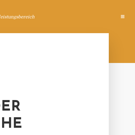
eistungsbereich
DER
IHE