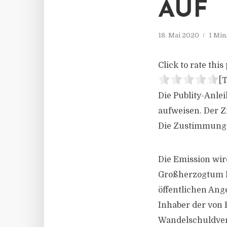
AUF
18. Mai 2020
1 Min
Click to rate this 
[T
Die Publity-Anle
aufweisen. Der Z
Die Zustimmung d
Die Emission wir
Großherzogtum Lu
öffentlichen An
Inhaber der von 
Wandelschuldve