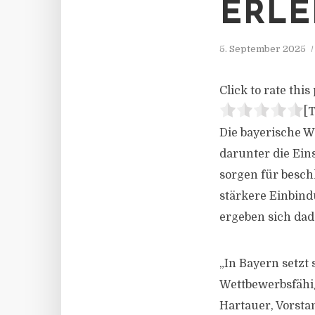
ERLE
5. September 2025
Click to rate this 
[T
Die bayerische W
darunter die Ein
sorgen für besc
stärkere Einbin
ergeben sich da
„In Bayern setzt
Wettbewerbsfähig
Hartauer, Vorsta