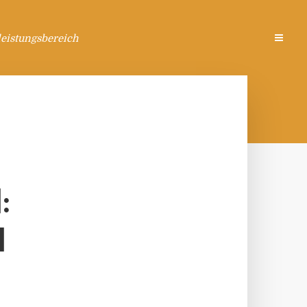
eistungsbereich
:
H