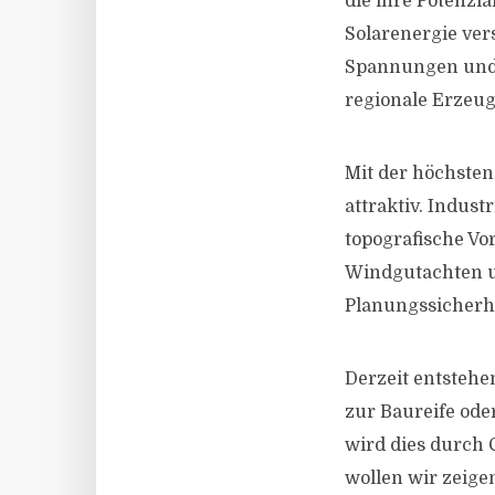
die ihre Potenzi
Solarenergie ver
Spannungen und 
regionale Erzeug
Mit der höchsten
attraktiv. Indus
topografische Vor
Windgutachten u
Planungssicherhe
Derzeit entstehe
zur Baureife ode
wird dies durch 
wollen wir zeige