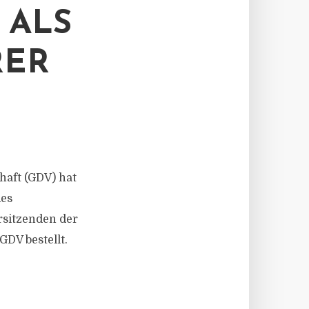
 ALS
RER
aft (GDV) hat
des
rsitzenden der
DV bestellt.