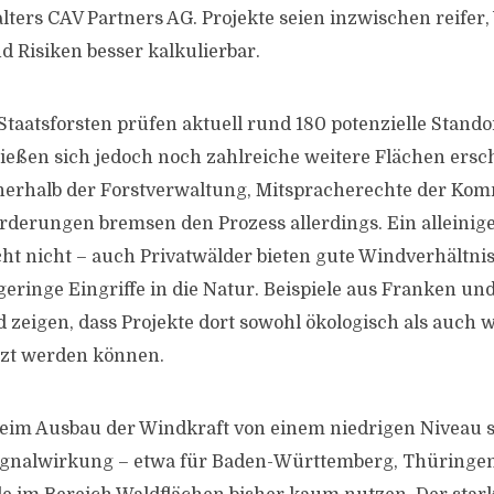
ers CAV Partners AG. Projekte seien inzwischen reifer,
d Risiken besser kalkulierbar.
Staatsforsten prüfen aktuell rund 180 potenzielle Stando
ließen sich jedoch noch zahlreiche weitere Flächen ersc
erhalb der Forstverwaltung, Mitspracherechte der K
rderungen bremsen den Prozess allerdings. Ein alleinig
cht nicht – auch Privatwälder bieten gute Windverhältni
geringe Eingriffe in die Natur. Beispiele aus Franken u
 zeigen, dass Projekte dort sowohl ökologisch als auch w
tzt werden können.
im Ausbau der Windkraft von einem niedrigen Niveau sta
gnalwirkung – etwa für Baden-Württemberg, Thüringen