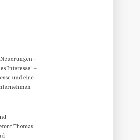
e Neuerungen –
es Interesse“ –
esse und eine
Unternehmen
und
betont Thomas
nd