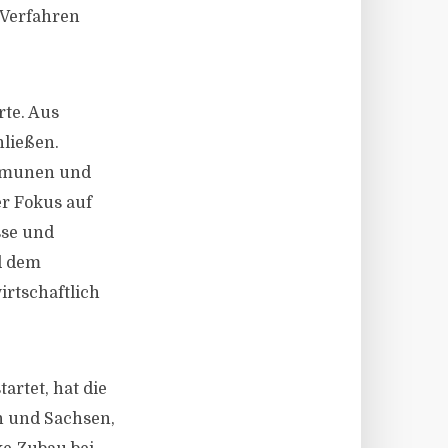
 Verfahren
rte. Aus
hließen.
ommunen und
er Fokus auf
sse und
nd dem
irtschaftlich
rtet, hat die
 und Sachsen,