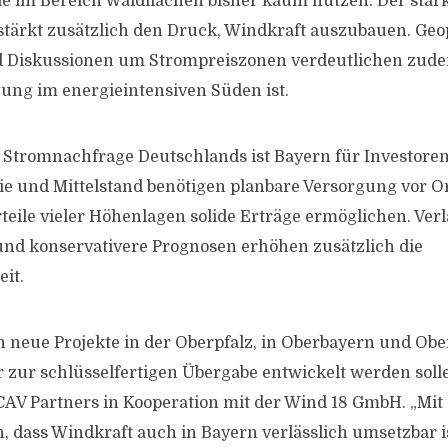
ale im Bereich Waldflächen bisher kaum nutzen. Der star
stärkt zusätzlich den Druck, Windkraft auszubauen. Geop
Diskussionen um Strompreiszonen verdeutlichen zudem
ung im energieintensiven Süden ist.
 Stromnachfrage Deutschlands ist Bayern für Investore
trie und Mittelstand benötigen planbare Versorgung vor 
teile vieler Höhenlagen solide Erträge ermöglichen. Verl
nd konservativere Prognosen erhöhen zusätzlich die
it.
n neue Projekte in der Oberpfalz, in Oberbayern und Ober
r zur schlüsselfertigen Übergabe entwickelt werden solle
CAV Partners in Kooperation mit der Wind 18 GmbH. „Mit
n, dass Windkraft auch in Bayern verlässlich umsetzbar i