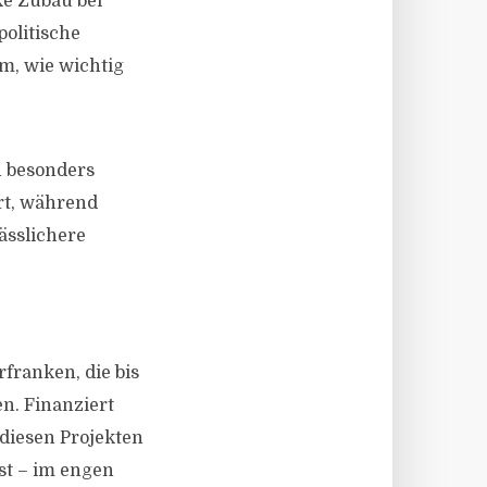
ke Zubau bei
olitische
, wie wichtig
n besonders
Ort, während
ässlichere
franken, die bis
n. Finanziert
 diesen Projekten
st – im engen